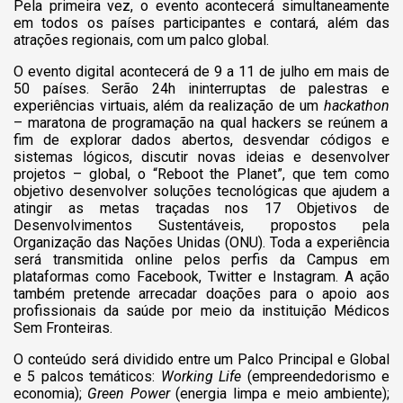
Pela primeira vez, o evento acontecerá simultaneamente
em todos os países participantes e contará, além das
atrações regionais, com um palco global.
O evento digital acontecerá de 9 a 11 de julho em mais de
50 países. Serão 24h ininterruptas de palestras e
experiências virtuais, além da realização de um
hackathon
–
maratona de programação na qual hackers se reúnem a
fim de explorar dados abertos, desvendar códigos e
sistemas lógicos, discutir novas ideias e desenvolver
projetos –
global, o “Reboot the Planet”, que tem como
objetivo desenvolver soluções tecnológicas que ajudem a
atingir as metas traçadas nos 17 Objetivos de
Desenvolvimentos Sustentáveis, propostos pela
Organização das Nações Unidas (ONU). Toda a experiência
será transmitida online pelos perfis da Campus em
plataformas como Facebook, Twitter e Instagram. A ação
também pretende arrecadar doações para o apoio aos
profissionais da saúde por meio da instituição Médicos
Sem Fronteiras.
O conteúdo será dividido entre um Palco Principal e Global
e 5 palcos temáticos:
Working Life
(empreendedorismo e
economia);
Green Power
(energia limpa e meio ambiente);