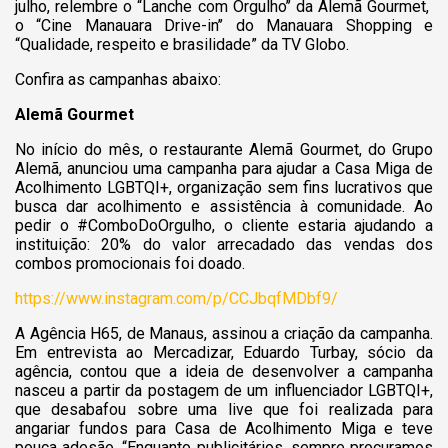
julho, relembre o “Lanche com Orgulho’’ da Alemã Gourmet,
o “Cine Manauara Drive-in’’ do Manauara Shopping e
“Qualidade, respeito e brasilidade” da TV Globo.
Confira as campanhas abaixo:
Alemã Gourmet
No início do mês, o restaurante Alemã Gourmet, do Grupo
Alemã, anunciou uma campanha para ajudar a Casa Miga de
Acolhimento LGBTQI+, organização sem fins lucrativos que
busca dar acolhimento e assistência à comunidade.
Ao
pedir o #ComboDoOrgulho, o cliente estaria ajudando a
instituição: 20% do valor arrecadado das vendas dos
combos promocionais foi doado.
https://www.instagram.com/p/CCJbqfMDbf9/
A Agência H65, de Manaus, assinou a criação da campanha.
Em entrevista ao Mercadizar, Eduardo Turbay, sócio da
agência, contou que a ideia de desenvolver a campanha
nasceu a partir da postagem de um influenciador LGBTQI+,
que desabafou sobre uma live que foi realizada para
angariar fundos para Casa de Acolhimento Miga e teve
pouca adesão. “Enquanto publicitários, sempre procuramos