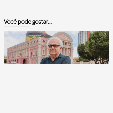
Você pode gostar...
Comunicação
Escritor manauara Milton Hatoum é o convidado do
‘Roda Viva’, na segunda (8)