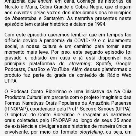
Amazônia que entram em cena. Conheça as histórias de
Norato e Maria, Cobra Grande e Cobra Negra, que chegam
aos ouvintes pelas vozes dos interioranos dos municípios
de Abaetetuba e Santarém. As narrativa presentes neste
episódio tem caráter histórico e datam de 1994.
Com este episódio queremos lembrar que em tempos tão
difíceis devido à pandemia da COVID-19 e o isolamento
social, a nossa cultura é um caminho para tornar este
momento mais leve. Por isso
,
este segundo episódio foi
gravado e editado em casa e já está disponível nas
principais plataformas de
streaming:
Spotify, Google
Podcasts, CastBox e YouTube. Além dessas plataformas o
produto faz parte da grade de conteúdo da Rádio Web
UFPA.
O Podcast Conto Ribeirinho é uma iniciativa da Na Cuia
Produtora Cultural em parceria com o projeto Imaginário das
Formas Narrativas Orais Populares da Amazônia Paraense
(IFNOPAP), coordenado pela Profª Socorro Simões (UFPA).
O objetivo do Conto Ribeirinho é resgatar as narrativas
orais coletadas pelo IFNOPAP ao longo de seus 25 anos
de existência e divulgar essas histórias de maneira única e
envolvente, por meio do formato
storytelling
, ou seja, um