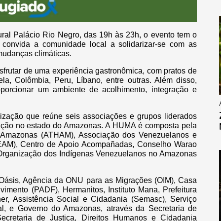
ral Palácio Rio Negro, das 19h às 23h, o evento tem o
 convida a comunidade local a solidarizar-se com as
mudanças climáticas.
esfrutar de uma experiência gastronômica, com pratos de
la, Colômbia, Peru, Líbano, entre outras. Além disso,
oporcionar um ambiente de acolhimento, integração e
ização que reúne seis associações e grupos liderados
uação no estado do Amazonas. A HUMA é composta pela
o Amazonas (ATHAM), Associação dos Venezuelanos e
AM), Centro de Apoio Acompañadas, Conselho Warao
a Organização dos Indígenas Venezuelanos no Amazonas
 Oásis, Agência da ONU para as Migrações (OIM), Casa
mento (PADF), Hermanitos, Instituto Mana, Prefeitura
r, Assistência Social e Cidadania (Semasc), Serviço
al, e Governo do Amazonas, através da Secretaria de
ecretaria de Justiça, Direitos Humanos e Cidadania