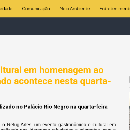
iedade
Comunicação
Meio Ambiente
Entreteniment
ultural em homenagem ao
ado acontece nesta quarta-
lizado no Palácio Rio Negro na quarta-feira
á o RefugiArtes, um evento gastronômico e cultural em