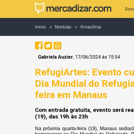
Soc
Inicio
Notícias
Amazônia
Gabriela Auzier
; 17/06/2024 às 15:54
RefugiArtes: Evento c
Dia Mundial do Refugi
feira em Manaus
Com entrada gratuita, evento será rea
(19), das 19h às 23h
Na próxima quarta-feira (19), Manaus sediar