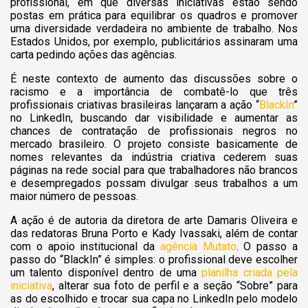
profissional, em que diversas iniciativas estão sendo
postas em prática para equilibrar os quadros e promover
uma diversidade verdadeira no ambiente de trabalho. Nos
Estados Unidos, por exemplo, publicitários assinaram uma
carta pedindo ações das agências.
É neste contexto de aumento das discussões sobre o
racismo e a importância de combatê-lo que três
profissionais criativas brasileiras lançaram a ação “
BlackIn
”
no LinkedIn, buscando dar visibilidade
e aumentar as
chances de contratação de profissionais negros no
mercado brasileiro. O projeto consiste basicamente de
nomes relevantes da indústria criativa cederem suas
páginas na rede social para que trabalhadores não brancos
e desempregados possam divulgar seus trabalhos a um
maior número de pessoas.
A ação é de autoria da diretora de arte Damaris Oliveira e
das redatoras Bruna Porto e Kady Ivassaki, além de contar
com o apoio institucional da
agência Mutato
. O passo a
passo do “BlackIn” é simples: o profissional deve escolher
um talento disponível dentro de uma
planilha criada pela
iniciativa
, alterar sua foto de perfil e a seção “Sobre” para
as do escolhido e trocar sua capa no LinkedIn pelo modelo