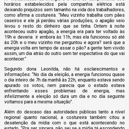
horários estabelecidos pela companhia elétrica está
deixando prejuízos sem tamanho na vida dos trabalhadores,
como afirma a costureira.
“Meu vizinho trabalha com pães
caseiros e ele já perdeu várias produções, o apagão veio
levou o resto do dinheiro que se tinha. Ontem à noite
aconteceu outro apagão, a energia era para ter voltado às
19h e deveria ir embora às 11h, mas ela funcionou só até
às 20h e o meu vizinho me perguntou e agora? será que a
energia volta em tempo de assar o pão? a gente tem vivido
assim, um dia atrás do outro sem ter expectativa do que vai
acontecer.”
Segundo dona Leonilda, não há esclarecimentos e
informações:
“No dia da eleição, a energia funcionou quase
o dia inteiro de 7h da manhã às 22h, enquanto estava sendo
apurado os votos, nem parecia que o estado estava
enfrentando esses problemas de energia, mas
infelizmente a eleição só dura um dia e no dia seguinte
voltamos para a mesma situação”.
Além do descaso das autoridades públicas tanto a nível
regional quanto nacional, a costureira também citou a
desatenção da mídia com o que está acontecendo no
estado.
“Pra ser sincera, não sei se a mídia tá escondendo