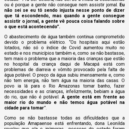
ou é porque a gente não consegue nem assistir jornal.
Eu
não sei se eu tô sendo injusta nesse ponto de dizer
que tá escondendo, mas quando a gente consegue
assistir o jornal, a gente vê pouca coisa falando sobre
o que está acontecendo”.
O abastecimento de água também continua comprometido
devido o problema elétrico.
“Os hospitais aqui estão
lotados, não só o índice de Covid aumentou muito no
estado e nos municípios também e, como se não bastasse,
tem mais o problema que a maioria das crianças que estão
no hospital da criança daqui de Macapá está com
problemas de diarreia e vômito provocado pela falta de
água potável. O preço da água subiu imensamente e, como
não tem energia, não tem água na maioria das casas. O
povo ia lá para o Rio Amazonas tomar banho, fazer
necessidades e as crianças, infelizmente, bebiam a água
do rio, que não é potável.
A gente está em frente ao
maior rio do mundo e não temos água potável na
cidade para tomar
”.
Como se não bastasse todas as dificuldades que a
população Amapaense está enfrentando, dona Leonilda
revelou que ela e inúmeras pessoas do estado foram