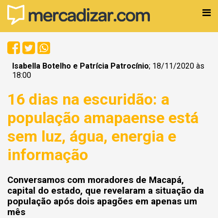
Isabella Botelho e Patrícia Patrocínio
; 18/11/2020 às
18:00
16 dias na escuridão: a
população amapaense está
sem luz, água, energia e
informação
Conversamos com moradores de Macapá,
capital do estado, que revelaram a situação da
população após dois apagões em apenas um
mês