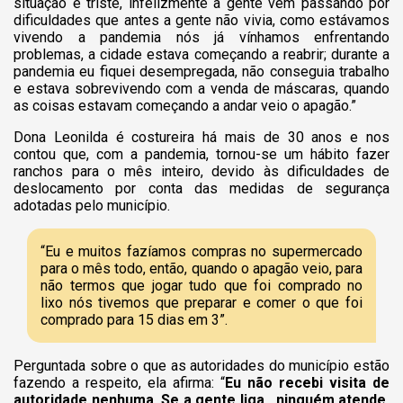
situação é triste, infelizmente a gente vem passando por
dificuldades que antes a gente não vivia, como estávamos
vivendo a pandemia nós já vínhamos enfrentando
problemas, a cidade estava começando a reabrir; durante a
pandemia eu fiquei desempregada, não conseguia trabalho
e estava sobrevivendo com a venda de máscaras, quando
as coisas estavam começando a andar veio o apagão.”
Dona Leonilda é costureira há mais de 30 anos e nos
contou que, com a pandemia, tornou-se um hábito fazer
ranchos para o mês inteiro, devido às dificuldades de
deslocamento por conta das medidas de segurança
adotadas pelo município.
“Eu e muitos fazíamos compras no supermercado
para o mês todo, então, quando o apagão veio, para
não termos que jogar tudo que foi comprado no
lixo nós tivemos que preparar e comer o que foi
comprado para 15 dias em 3”.
Perguntada sobre o que as autoridades do município estão
fazendo a respeito, ela afirma:
“
Eu não recebi visita de
autoridade nenhuma. Se a gente liga, ninguém atende,