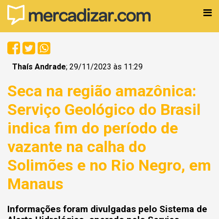
Thaís Andrade
; 29/11/2023 às 11:29
Seca na região amazônica:
Serviço Geológico do Brasil
indica fim do período de
vazante na calha do
Solimões e no Rio Negro, em
Manaus
Informações foram divulgadas pelo Sistema de