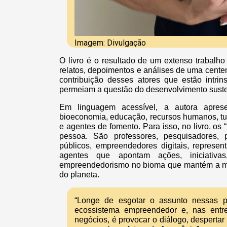
Imagem: Divulgação
O livro é o resultado de um extenso trabalho 
relatos, depoimentos e análises de uma centen
contribuição desses atores que estão intr
permeiam a questão do desenvolvimento sust
Em linguagem acessível, a autora apresen
bioeconomia, educação, recursos humanos, tur
e agentes de fomento. Para isso, no livro, o
pessoa. São professores, pesquisadores,
públicos, empreendedores digitais, represen
agentes que apontam ações, iniciativ
empreendedorismo no bioma que mantém a maior
do planeta.
“Longe de esgotar o assunto nessas pá
ecossistema empreendedor e, nas entrel
negócios, é provocar o diálogo, despertar