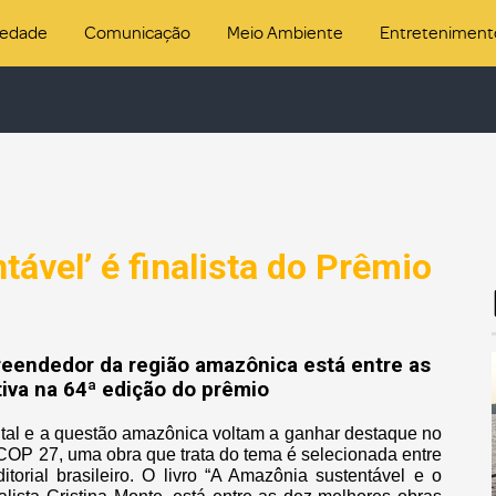
iedade
Comunicação
Meio Ambiente
Entreteniment
tável’ é finalista do Prêmio
eendedor da região amazônica está entre as
iva na 64ª edição do prêmio
al e a questão amazônica voltam a ganhar destaque no
 COP 27, uma obra que trata do tema é selecionada entre
torial brasileiro. O livro “A Amazônia sustentável e o