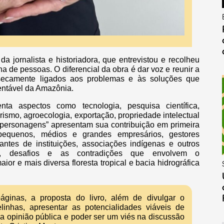
da jornalista e historiadora, que entrevistou e recolheu
a de pessoas. O diferencial da obra é dar voz e reunir a
insecamente ligados aos problemas e às soluções que
entável da Amazônia.
ta aspectos como tecnologia, pesquisa científica,
ismo, agroecologia, exportação, propriedade intelectual
s “personagens” apresentam sua contribuição em primeira
 pequenos, médios e grandes empresários, gestores
tantes de instituições, associações indígenas e outros
as, desafios e as contradições que envolvem o
 e mais diversa floresta tropical e bacia hidrográfica
ginas, a proposta do livro, além de divulgar o
inhas, apresentar as potencialidades viáveis de
 a opinião pública e poder ser um viés na discussão