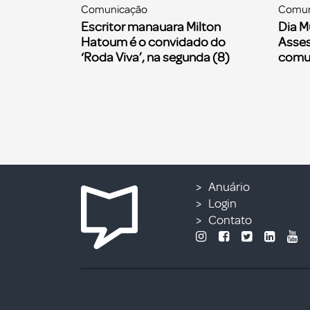
Comunicação
Comun
Escritor manauara Milton
Dia M
Hatoum é o convidado do
Asses
‘Roda Viva’, na segunda (8)
comu
Anuário
Login
Contato