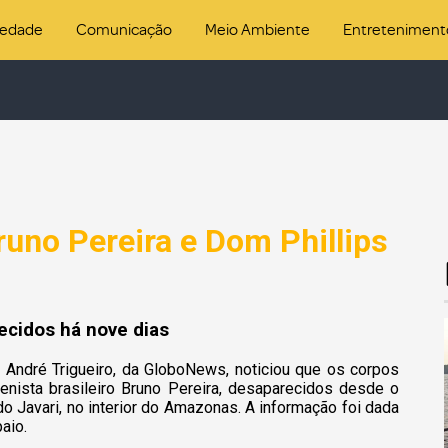
iedade
Comunicação
Meio Ambiente
Entreteniment
uno Pereira e Dom Phillips
recidos há nove dias
a André Trigueiro, da GloboNews, noticiou que os corpos
igenista brasileiro Bruno Pereira, desaparecidos desde o
do Javari, no interior do Amazonas. A informação foi dada
aio.