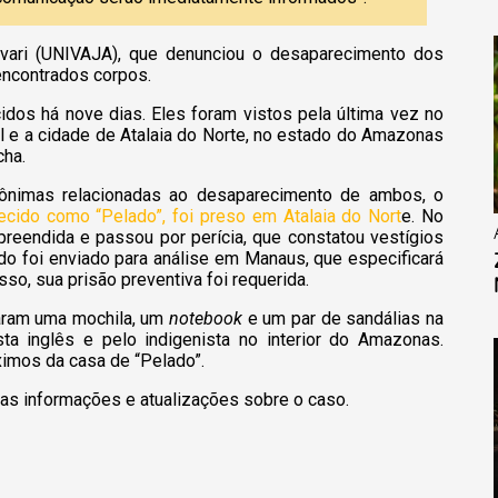
vari (UNIVAJA), que denunciou o desaparecimento dos
 encontrados corpos.
idos há nove dias. Eles foram vistos pela última vez no
el e a cidade de Atalaia do Norte, no estado do Amazonas
cha.
anônimas relacionadas ao desaparecimento de ambos, o
ecido como “Pelado”, foi preso em Atalaia do Nort
e. No
preendida e passou por perícia, que constatou vestígios
do foi enviado para análise em Manaus, que especificará
so, sua prisão preventiva foi requerida.
aram uma mochila, um
notebook
e um par de sandálias na
sta inglês e pelo indigenista no interior do Amazonas.
ximos da casa de “Pelado”.
vas informações e atualizações sobre o caso.