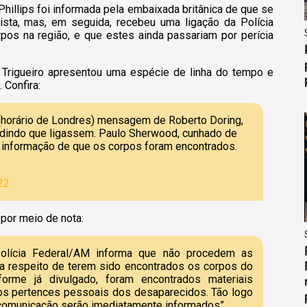
 Phillips foi informada pela embaixada britânica de que se
nista, mas, em seguida, recebeu uma ligação da Polícia
rpos na região, e que estes ainda passariam por perícia
, Trigueiro apresentou uma espécie de linha do tempo e
 Confira:
 (horário de Londres) mensagem de Roberto Doring,
pedindo que ligassem. Paulo Sherwood, cunhado de
a informação de que os corpos foram encontrados.
22
por meio de nota:
Polícia Federal/AM informa que não procedem as
a respeito de terem sido encontrados os corpos do
forme já divulgado, foram encontrados materiais
 os pertences pessoais dos desaparecidos. Tão logo
de comunicação serão imediatamente informados”.