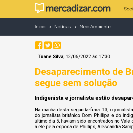
Soc
Inicio
Notícias
Meio Ambiente
Tuane Silva
; 13/06/2022 às 17:30
Desaparecimento de Br
segue sem solução
Indigenista e jornalista estão desapa
Na manhã desta segunda-feira, 13, o jornalist
do jornalista britânico Dom Phillips e do ind
último dia 5, haviam sido encontrados no Vale 
a ele pela esposa de Phillips, Alessandra Samp