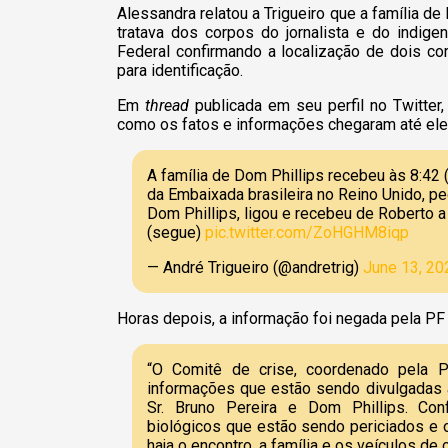
Alessandra relatou a Trigueiro que a família de
tratava dos corpos do jornalista e do indige
Federal confirmando a localização de dois co
para identificação.
Em
thread
publicada em seu perfil no Twitter
como os fatos e informações chegaram até ele.
A família de Dom Phillips recebeu às 8:42
da Embaixada brasileira no Reino Unido, 
Dom Phillips, ligou e recebeu de Roberto 
(segue)
pic.twitter.com/ZoHGHM8iqp
— André Trigueiro (@andretrig)
June 13, 20
Horas depois, a informação foi negada pela PF 
“O Comitê de crise, coordenado pela 
informações que estão sendo divulgadas 
Sr. Bruno Pereira e Dom Phillips. Con
biológicos que estão sendo periciados e
haja o encontro, a família e os veículos 