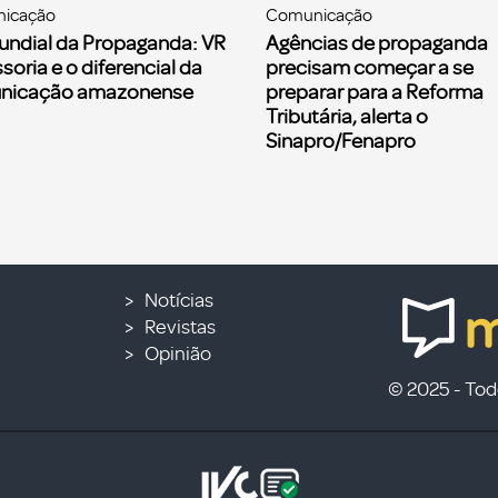
icação
Comunicação
undial da Propaganda: VR
Agências de propaganda
soria e o diferencial da
precisam começar a se
nicação amazonense
preparar para a Reforma
Tributária, alerta o
Sinapro/Fenapro
Notícias
Revistas
Opinião
© 2025 - Todo