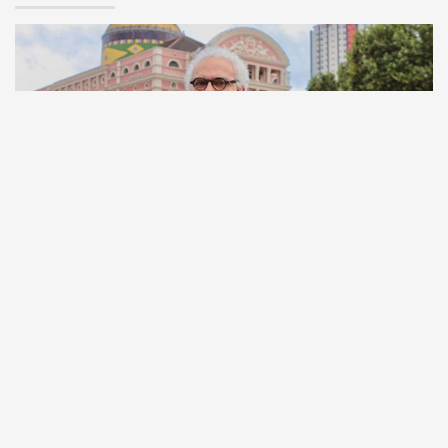
Comunicação
Escritor manauara Milton Hatoum é o convidado do
‘Roda Viva’, na segunda (8)