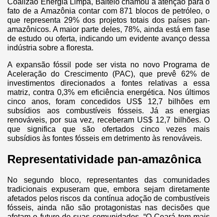
Coalizão Energia Limpa, Baitelo chamou a atenção para o
fato de a Amazônia contar com 871 blocos de petróleo, o
que representa 29% dos projetos totais dos países pan-
amazônicos. A maior parte deles, 78%, ainda está em fase
de estudo ou oferta, indicando um evidente avanço dessa
indústria sobre a floresta.
A expansão fóssil pode ser vista no novo Programa de
Aceleração do Crescimento (PAC), que prevê 62% de
investimentos direcionados a fontes relativas a essa
matriz, contra 0,3% em eficiência energética. Nos últimos
cinco anos, foram concedidos US$ 12,7 bilhões em
subsídios aos combustíveis fósseis. Já as energias
renováveis, por sua vez, receberam US$ 12,7 bilhões. O
que significa que são ofertados cinco vezes mais
subsídios às fontes fósseis em detrimento às renováveis.
Representatividade pan-amazônica
No segundo bloco, representantes das comunidades
tradicionais expuseram que, embora sejam diretamente
afetados pelos riscos da contínua adoção de combustíveis
fósseis, ainda não são protagonistas nas decisões que
afetam o futuro de suas comunidades. “O Ceará tem mais