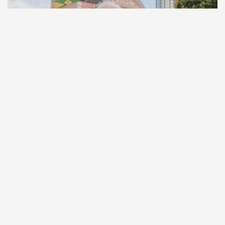
Comunicação
Escritor manauara Milton Hatoum é o convidado do
‘Roda Viva’, na segunda (8)