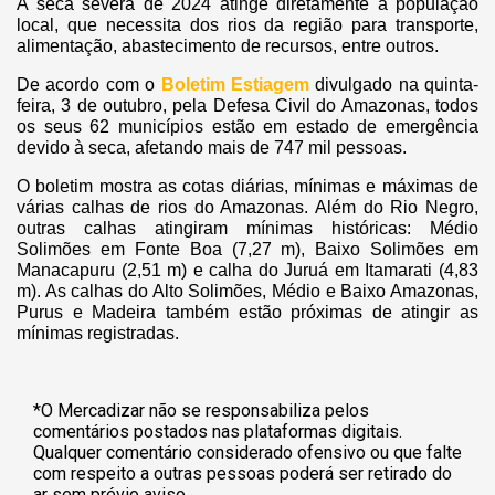
A seca severa de 2024 atinge diretamente a população
local, que necessita dos rios da região para transporte,
alimentação, abastecimento de recursos, entre outros.
De acordo com o
Boletim Estiagem
divulgado na quinta-
feira, 3 de outubro, pela Defesa Civil do Amazonas, todos
os seus 62 municípios estão em estado de emergência
devido à seca, afetando mais de 747 mil pessoas.
O boletim mostra as cotas diárias, mínimas e máximas de
várias calhas de rios do Amazonas. Além do Rio Negro,
outras calhas atingiram mínimas históricas: Médio
Solimões em Fonte Boa (7,27 m), Baixo Solimões em
Manacapuru (2,51 m) e calha do Juruá em Itamarati (4,83
m). As calhas do Alto Solimões, Médio e Baixo Amazonas,
Purus e Madeira também estão próximas de atingir as
mínimas registradas.
*O Mercadizar não se responsabiliza pelos
comentários postados nas plataformas digitais.
Qualquer comentário considerado ofensivo ou que falte
com respeito a outras pessoas poderá ser retirado do
ar sem prévio aviso.