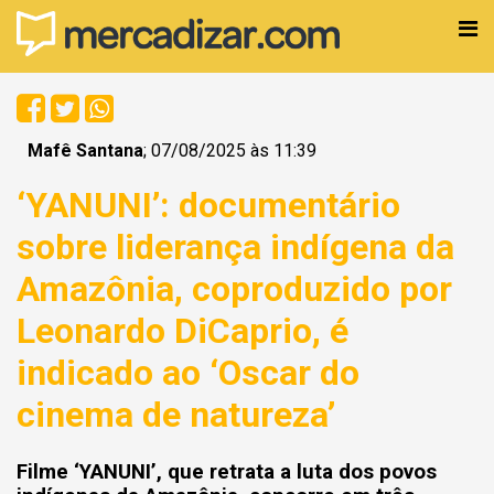
Mafê Santana
; 07/08/2025 às 11:39
‘YANUNI’: documentário
sobre liderança indígena da
Amazônia, coproduzido por
Leonardo DiCaprio, é
indicado ao ‘Oscar do
cinema de natureza’
Filme ‘YANUNI’, que retrata a luta dos povos