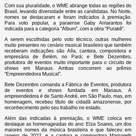
Com sua pluralidade, o WME abrange todas as regiões do
Brasil, levando diversidade entre as candidatas. No Norte,
nomes se destacaram e foram indicados à premiação.
Para voto popular, a paraense Gaby Amarantos foi
indicada para a categoria “Álbum”, com a obra “Purakê”.
A serem escolhidas pelo voto técnico, outras mulheres
muito presentes no cenário musical brasileiro que também
receberam indicações são Aíla, cantora, compositora e
empresária de Belém, no Pará; e Bete Dezembro,
produtora de eventos muito importante para o circuito de
shows em Manaus. Ambas concorrem ao prêmio
“Empreendedora Musical”.
Bete Dezembro comanda a Fábrica de Eventos, produtora
de eventos e shows fundada em Manaus. A
empreendedora é de Santo André, em São Paulo, mas, em
homenagem, recebeu título de cidadã amazonense, por
reconhecimento pelo seu trabalho no estado.
Além das indicadas à premiação, o WME coloca em
destaque as homenageadas do ano: Elza Soares, um dos
maiores nomes da música brasileira e que faleceu em
janeiro de 2022, e a cantora e compositora Margareth