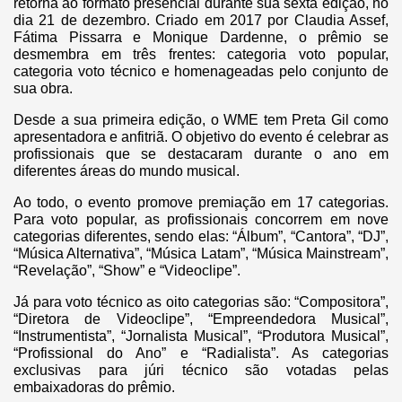
retorna ao formato presencial durante sua sexta edição, no
dia 21 de dezembro. Criado em 2017 por Claudia Assef,
Fátima Pissarra e Monique Dardenne, o prêmio se
desmembra em três frentes: categoria voto popular,
categoria voto técnico e homenageadas pelo conjunto de
sua obra.
Desde a sua primeira edição, o WME tem Preta Gil como
apresentadora e anfitriã. O objetivo do evento é celebrar as
profissionais que se destacaram durante o ano em
diferentes áreas do mundo musical.
Ao todo, o evento promove premiação em 17 categorias.
Para voto popular, as profissionais concorrem em nove
categorias diferentes, sendo elas: “Álbum”, “Cantora”, “DJ”,
“Música Alternativa”, “Música Latam”, “Música Mainstream”,
“Revelação”, “Show” e “Videoclipe”.
Já para voto técnico as oito categorias são: “Compositora”,
“Diretora de Videoclipe”, “Empreendedora Musical”,
“Instrumentista”, “Jornalista Musical”, “Produtora Musical”,
“Profissional do Ano” e “Radialista”. As categorias
exclusivas para júri técnico são votadas pelas
embaixadoras do prêmio.