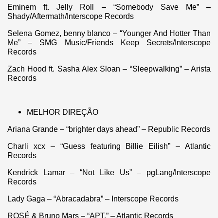
Eminem ft. Jelly Roll – “Somebody Save Me” –
Shady/Aftermath/Interscope Records
Selena Gomez, benny blanco – “Younger And Hotter Than
Me” – SMG Music/Friends Keep Secrets/Interscope
Records
Zach Hood ft. Sasha Alex Sloan – “Sleepwalking” – Arista
Records
MELHOR DIREÇÃO
Ariana Grande – “brighter days ahead” – Republic Records
Charli xcx – “Guess featuring Billie Eilish” – Atlantic
Records
Kendrick Lamar – “Not Like Us” – pgLang/Interscope
Records
Lady Gaga – “Abracadabra” – Interscope Records
ROSÉ & Bruno Mars – “APT.” – Atlantic Records