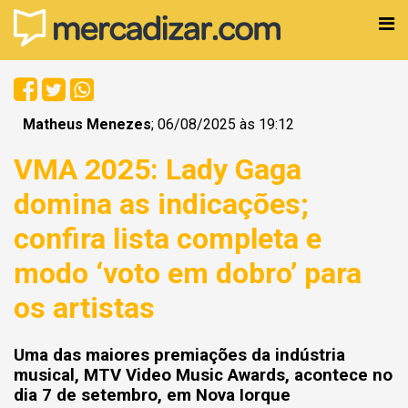
Matheus Menezes
; 06/08/2025 às 19:12
VMA 2025: Lady Gaga
domina as indicações;
confira lista completa e
modo ‘voto em dobro’ para
os artistas
Uma das maiores premiações da indústria
musical, MTV Video Music Awards, acontece no
dia 7 de setembro, em Nova Iorque