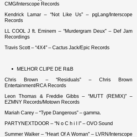
CMG/Interscope Records
Kendrick Lamar – “Not Like Us” – pgLang/Interscope
Records
LL COOL J ft. Eminem – “Murdergram Deux” – Def Jam
Recordings
Travis Scott – “4X4” – Cactus Jack/Epic Records
MELHOR CLIPE DE R&B
Chris Brown – “Residuals” – Chris Brown
Entertainment/RCA Records
Leon Thomas & Freddie Gibbs – “MUTT (REMIX)” –
EZMNY Records/Motown Records
Mariah Carey – “Type Dangerous” – gamma.
PARTYNEXTDOOR – “N o C h i l l” – OVO Sound
Summer Walker – “Heart Of A Woman” – LVRN/Interscope