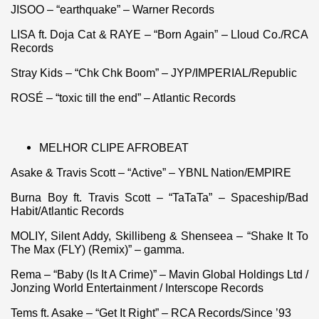
JISOO – “earthquake” – Warner Records
LISA ft. Doja Cat & RAYE – “Born Again” – Lloud Co./RCA
Records
Stray Kids – “Chk Chk Boom” – JYP/IMPERIAL/Republic
ROSÉ – “toxic till the end” – Atlantic Records
MELHOR CLIPE AFROBEAT
Asake & Travis Scott – “Active” – YBNL Nation/EMPIRE
Burna Boy ft. Travis Scott – “TaTaTa” – Spaceship/Bad
Habit/Atlantic Records
MOLIY, Silent Addy, Skillibeng & Shenseea – “Shake It To
The Max (FLY) (Remix)” – gamma.
Rema – “Baby (Is It A Crime)” – Mavin Global Holdings Ltd /
Jonzing World Entertainment / Interscope Records
Tems ft. Asake – “Get It Right” – RCA Records/Since ’93