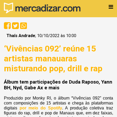
Thaís Andrade
; 10/10/2022 às 10:00
‘Vivências 092’ reúne 15
artistas manauaras
misturando pop, drill e rap
Álbum tem participações de Duda Raposo, Yann
BH, Nyd, Gabe Ax e mais
Produzido por Monky RI, o álbum “Vivências 092” conta
com composições de 15 artistas e chega às plataformas
digitais
por meio do Spotify
.
A produção coletiva traz
figuras do rap, drill e pop de Manaus que, em dez faixas,