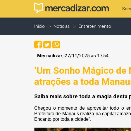
Soc
Inicio
Notícias
Entretenimento
Mercadizar
; 27/11/2025 às 17:54
‘Um Sonho Mágico de N
atrações a toda Manau
Saiba mais sobre toda a magia desta
Chegou o momento de aproveitar todo o en
Prefeitura de Manaus realiza na capital ama
Encanto por toda a cidade”.