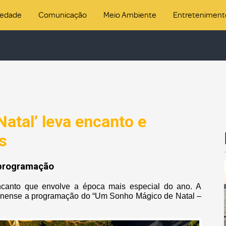
iedade
Comunicação
Meio Ambiente
Entreteniment
atal’ leva encanto e
s
 programação
canto que envolve a época mais especial do ano. A
zonense a programação do “Um Sonho Mágico de Natal –