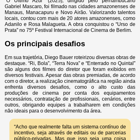
“O Último Azul” (2025), dirigido pelo pernambucano
Gabriel Mascaro, foi filmado nas cidades amazonenses de
Manaus, Manacapuru e Novo Airão. Valorizando talentos
locais, contou com mais de 20 atores amazonenses, como
Adanilo e Rosa Malagueta. A obra conquistou o “Urso de
Prata” no 75º Festival Internacional de Cinema de Berlim.
Os principais desafios
Em sua trajetória, Diego Bauer roteirizou diversas obras de
destaque. “Ri, Bola”, “Terra Nova” e “Enterrado no Quintal”
são alguns dos filmes do diretor que foram exibidos em
diversos festivais. Apesar das obras premiadas, de acordo
com o diretor, a realização cinematográfica na região ainda
enfrenta diversos desafios, como o alto custo das
produções de cinema por conta dos equipamentos
necessários, contratação de profissionais, cenários, entre
outros, obrigando equipes a trabalharem em condições
não ideais para o desenvolvimento da área.
“Acho que realmente falta um sistema contínuo de
incentivo, seja através de editais ou de parcerias
público-privadas. Mas que isso seja uma coisa