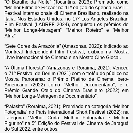
“O Barulho da Noite” (Tocantins, 2023): Premiado como
“Melhor Filme de Ficção” na 11ª edição do Agenda Brasil –
Festival Internazionale di Cinema Brasiliano, realizado na
Itália. Nos Estados Unidos, no 17º Los Angeles Brazilian
Film Festival (LABRFF 2024), conquistou os prêmios de
“Melhor Longa-Metragem”, “Melhor Roteiro” e “Melhor
Atriz”.
“Sete Cores da Amazônia” (Amazonas, 2022): Indicado ao
Montreal Independent Film Festival, exibido na Mostra
Livre Internacional de Cinema e na Mostra Cine Glocal.
“A Última Floresta” (Amazonas e Roraima, 2021): Venceu
o 71º Festival de Berlim (2021) com o troféu do público na
Mostra Panorama; o Prêmio Platino de Cinema Ibero-
Americano (2022) como “Melhor Documentário”; e o
Prêmio Grande Otelo do Cinema Brasileiro (2022) em
“Melhor Longa-Metragem de Documentário”.
“Palasito” (Roraima, 2021): Premiado na categoria “Melhor
Fotografia” no Paris International Short Festival (2022); na
categoria “Melhor Curta, Melhor Fotografia e Melhor
Figurino” na 5ª Edição do Festival de Cinema de Jaraguá
do Sul 2022, entre outros.