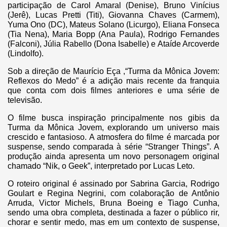
participação de Carol Amaral (Denise), Bruno Vinícius
(Jerê), Lucas Pretti (Titi), Giovanna Chaves (Carmem),
Yuma Ono (DC), Mateus Solano (Licurgo), Eliana Fonseca
(Tia Nena), Maria Bopp (Ana Paula), Rodrigo Fernandes
(Falconi), Júlia Rabello (Dona Isabelle) e Ataíde Arcoverde
(Lindolfo).
Sob a direção de Maurício Eça ,“Turma da Mônica Jovem:
Reflexos do Medo” é a adição mais recente da franquia
que conta com dois filmes anteriores e uma série de
televisão.
O filme busca inspiração principalmente nos gibis da
Turma da Mônica Jovem, explorando um universo mais
crescido e fantasioso. A atmosfera do filme é marcada por
suspense, sendo comparada à série “Stranger Things”. A
produção ainda apresenta um novo personagem original
chamado “Nik, o Geek”, interpretado por Lucas Leto.
O roteiro original é assinado por Sabrina Garcia, Rodrigo
Goulart e Regina Negrini, com colaboração de Antônio
Arruda, Victor Michels, Bruna Boeing e Tiago Cunha,
sendo uma obra completa, destinada a fazer o público rir,
chorar e sentir medo, mas em um contexto de suspense,