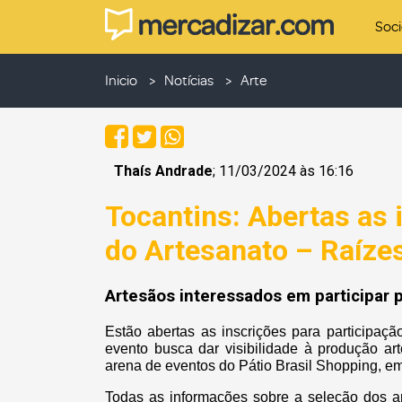
Soc
Inicio
Notícias
Arte
Thaís Andrade
; 11/03/2024 às 16:16
Tocantins: Abertas as 
do Artesanato – Raízes
Artesãos interessados em participar p
Estão abertas as inscrições para participaçã
evento busca dar visibilidade à produção ar
arena de eventos do Pátio Brasil Shopping, em
Todas as informações sobre a seleção dos ar