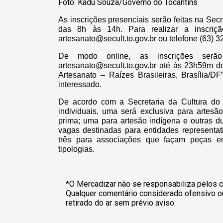
Foto: Kadu Souza/Governo do Tocantins
As inscrições presenciais serão feitas na Secr
das 8h às 14h. Para realizar a inscriç
artesanato@secult.to.gov.br
ou telefone (63) 3
De modo online, as inscrições serão
artesanato@secult.to.gov.br
até às 23h59m do 
Artesanato – Raízes Brasileiras, Brasília/
interessado.
De acordo com a Secretaria da Cultura do 
individuais, uma será exclusiva para artes
prima; uma para artesão indígena e outras d
vagas destinadas para entidades representat
três para associações que façam peças 
tipologias.
*O Mercadizar não se responsabiliza pelos c
Qualquer comentário considerado ofensivo o
retirado do ar sem prévio aviso.