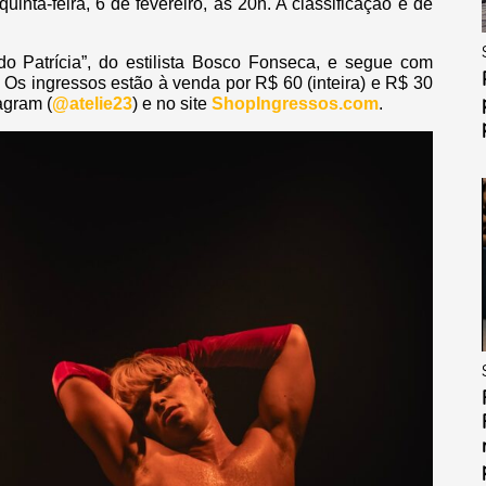
inta-feira, 6 de fevereiro, às 20h. A classificação é de
o Patrícia”, do estilista Bosco Fonseca, e segue com
. Os ingressos estão à venda por R$ 60 (inteira) e R$ 30
agram (
@atelie23
) e no site
ShopIngressos.com
.