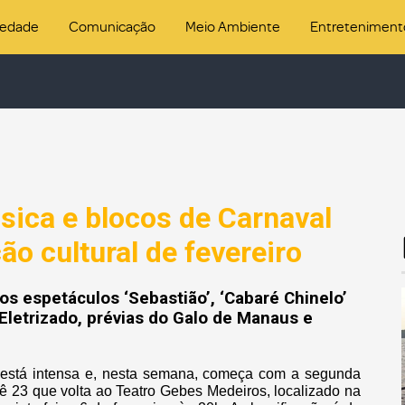
iedade
Comunicação
Meio Ambiente
Entreteniment
úsica e blocos de Carnaval
 cultural de fevereiro
s espetáculos ‘Sebastião’, ‘Cabaré Chinelo’
i Eletrizado, prévias do Galo de Manaus e
l está intensa e, nesta semana, começa com a segunda
iê 23 que volta ao Teatro Gebes Medeiros, localizado na