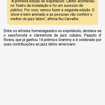
“A primeira edição do espetáculo ‘Latino’ aconteceu
no Teatro da Instalação e foi um sucesso de
público. Por isso, vamos fazer a segunda edição. O
show é bem animado e as pessoas vão conferir o
melhor do jazz latino”, afirma Rui Carvalho.
Entre os artistas homenageados no espetáculo, destaca-se
o saxofonista e clarinetista de jazz cubano, Paquito d’
Rivera, que já ganhou 14 prêmios Grammy e é celebrado por
suas contribuições ao jazz latino-americano.