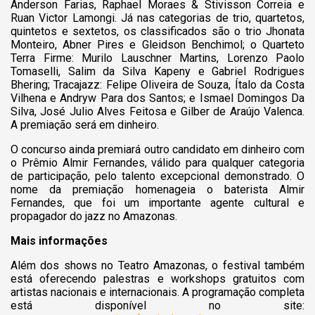
Anderson Farias, Raphael Moraes & Stivisson Correia e
Ruan Victor Lamongi. Já nas categorias de trio, quartetos,
quintetos e sextetos, os classificados são o trio Jhonata
Monteiro, Abner Pires e Gleidson Benchimol; o Quarteto
Terra Firme: Murilo Lauschner Martins, Lorenzo Paolo
Tomaselli, Salim da Silva Kapeny e Gabriel Rodrigues
Bhering; Tracajazz: Felipe Oliveira de Souza, Ítalo da Costa
Vilhena e Andryw Para dos Santos; e Ismael Domingos Da
Silva, José Julio Alves Feitosa e Gilber de Araújo Valenca.
A premiação será em dinheiro.
O concurso ainda premiará outro candidato em dinheiro com
o Prêmio Almir Fernandes, válido para qualquer categoria
de participação, pelo talento excepcional demonstrado. O
nome da premiação homenageia o baterista Almir
Fernandes, que foi um importante agente cultural e
propagador do jazz no Amazonas.
Mais informações
Além dos shows no Teatro Amazonas, o festival também
está oferecendo palestras e workshops gratuitos com
artistas nacionais e internacionais. A programação completa
está disponível no site: