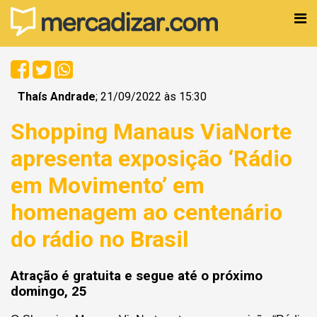
Thaís Andrade
; 21/09/2022 às 15:30
Shopping Manaus ViaNorte
apresenta exposição ‘Rádio
em Movimento’ em
homenagem ao centenário
do rádio no Brasil
Atração é gratuita e segue até o próximo
domingo, 25