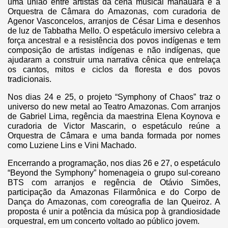
uma união entre artistas da cena musical manauara e a
Orquestra de Câmara do Amazonas, com curadoria de
Agenor Vasconcelos, arranjos de César Lima e desenhos
de luz de Tabbatha Mello. O espetáculo imersivo celebra a
força ancestral e a resistência dos povos indígenas e tem
composição de artistas indígenas e não indígenas, que
ajudaram a construir uma narrativa cênica que entrelaça
os cantos, mitos e ciclos da floresta e dos povos
tradicionais.
Nos dias 24 e 25, o projeto “Symphony of Chaos” traz o
universo do new metal ao Teatro Amazonas. Com arranjos
de Gabriel Lima, regência da maestrina Elena Koynova e
curadoria de Victor Mascarin, o espetáculo reúne a
Orquestra de Câmara e uma banda formada por nomes
como Luziene Lins e Vini Machado.
Encerrando a programação, nos dias 26 e 27, o espetáculo
“Beyond the Symphony” homenageia o grupo sul-coreano
BTS com arranjos e regência de Otávio Simões,
participação da Amazonas Filarmônica e do Corpo de
Dança do Amazonas, com coreografia de Ian Queiroz. A
proposta é unir a potência da música pop à grandiosidade
orquestral, em um concerto voltado ao público jovem.