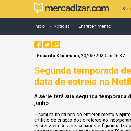
Soc
Inicio
Notícias
Entretenimento
Eduardo Klinsmann
; 20/05/2020 às 16:37
Segunda temporada de
data de estreia na Netf
A série terá sua segunda temporada di
junho
É comum no mundo do entretenimento viajarm
artificio de criação dos diretores ao incorp
época, além de seus cenários e figurinos tão 