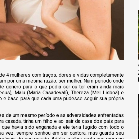
a de 4 mulheres com traços, dores e vidas completamente
icam por uma mesma razão: ser mulher. Num período onde
 de gênero para o que podia ser ou ter eram ainda mais
Jesus), Malu (Maria Casadevall), Thereza (Mel Lisboa) e
io e base para que cada uma pudesse seguir sua própria
ntes de um mesmo período e as adversidades enfrentadas
ra casada, tinha um filho e ao sair da casa dos pais para
e que havia sido enganada e ele teria fugido com todo o
 sua vez, sempre sonhou em ser cantora, mas guarda seu
erância do seu marido. Adélia, mulher preta que mora no