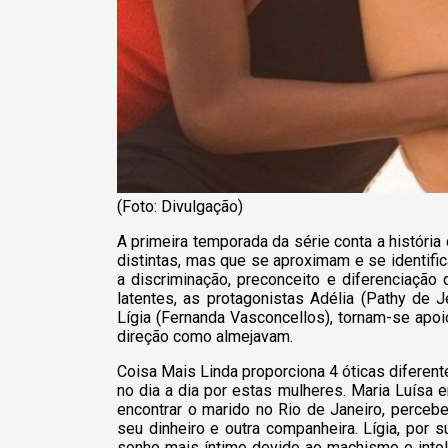
(Foto: Divulgação)
A primeira temporada da série conta a históri
distintas, mas que se aproximam e se identif
a discriminação, preconceito e diferenciação
latentes, as protagonistas Adélia (Pathy de 
Lígia (Fernanda Vasconcellos), tornam-se apo
direção como almejavam.
Coisa Mais Linda proporciona 4 óticas difere
no dia a dia por estas mulheres. Maria Luísa e
encontrar o marido no Rio de Janeiro, perceb
seu dinheiro e outra companheira. Lígia, por
sonho mais íntimo devido ao machismo e intol