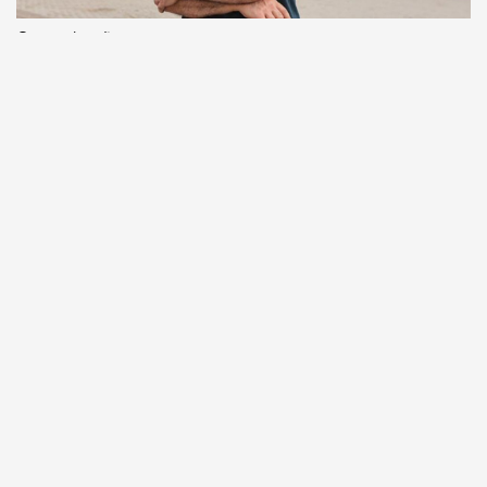
Comunicação
Escritor manauara Milton Hatoum é o convidado do
‘Roda Viva’, na segunda (8)
Comunicação
Dia Mundial da Propaganda: VR Assessoria e o
diferencial da comunicação amazonense