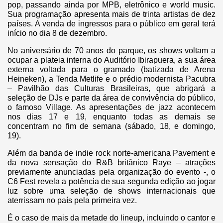
pop, passando ainda por MPB, eletrônico e world music.
Sua programação apresenta mais de trinta artistas de dez
países. A venda de ingressos para o público em geral terá
início no dia 8 de dezembro.
No aniversário de 70 anos do parque, os shows voltam a
ocupar a plateia interna do Auditório Ibirapuera, a sua área
externa voltada para o gramado (batizada de Arena
Heineken), a Tenda Metlife e o prédio modernista Pacubra
– Pavilhão das Culturas Brasileiras, que abrigará a
seleção de DJs e parte da área de convivência do público,
o famoso Village. As apresentações de jazz acontecem
nos dias 17 e 19, enquanto todas as demais se
concentram no fim de semana (sábado, 18, e domingo,
19).
Além da banda de indie rock norte-americana Pavement e
da nova sensação do R&B britânico Raye – atrações
previamente anunciadas pela organização do evento -, o
C6 Fest revela a potência de sua segunda edição ao jogar
luz sobre uma seleção de shows internacionais que
aterrissam no país pela primeira vez.
É o caso de mais da metade do lineup, incluindo o cantor e