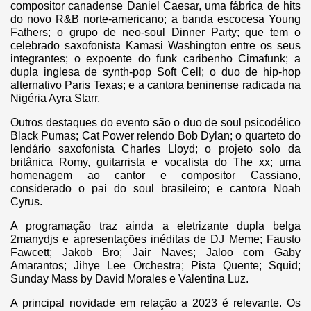
compositor canadense Daniel Caesar, uma fábrica de hits
do novo R&B norte-americano; a banda escocesa Young
Fathers; o grupo de neo-soul Dinner Party; que tem o
celebrado saxofonista Kamasi Washington entre os seus
integrantes; o expoente do funk caribenho Cimafunk; a
dupla inglesa de synth-pop Soft Cell; o duo de hip-hop
alternativo Paris Texas; e a cantora beninense radicada na
Nigéria Ayra Starr.
Outros destaques do evento são o duo de soul psicodélico
Black Pumas; Cat Power relendo Bob Dylan; o quarteto do
lendário saxofonista Charles Lloyd; o projeto solo da
britânica Romy, guitarrista e vocalista do The xx; uma
homenagem ao cantor e compositor Cassiano,
considerado o pai do soul brasileiro; e cantora Noah
Cyrus.
A programação traz ainda a eletrizante dupla belga
2manydjs e apresentações inéditas de DJ Meme; Fausto
Fawcett; Jakob Bro; Jair Naves; Jaloo com Gaby
Amarantos; Jihye Lee Orchestra; Pista Quente; Squid;
Sunday Mass by David Morales e Valentina Luz.
A principal novidade em relação a 2023 é relevante. Os