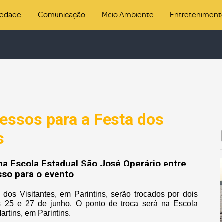
iedade
Comunicação
Meio Ambiente
Entreteniment
essos para a Festa dos
s
na Escola Estadual São José Operário entre
sso para o evento
dos Visitantes, em Parintins, serão trocados por dois
as 25 e 27 de junho. O ponto de troca será na Escola
rtins, em Parintins.