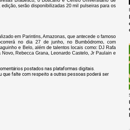
esas Bradesco, o Boticário e Centro Universitário de
dição, serão disponibilizadas 20 mil pulseiras para os
ealizado em Parintins, Amazonas, que antecede o famoso
 ocorrerá no dia 27 de junho, no Bumbódromo, com
iaguinho e Belo, além de talentos locais como: DJ Rafa
ia Novo, Rebecca Grana, Leonardo Castelo, Jr Paulain e
omentários postados nas plataformas digitais.
u que falte com respeito a outras pessoas poderá ser