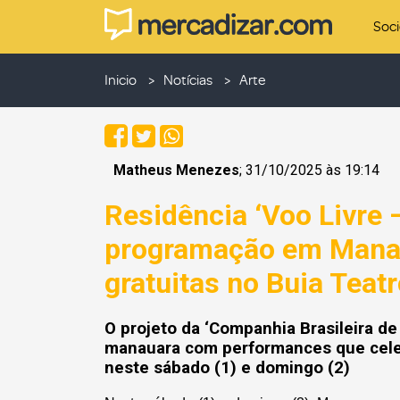
Soc
Inicio
Notícias
Arte
Matheus Menezes
; 31/10/2025 às 19:14
Residência ‘Voo Livre –
programação em Mana
gratuitas no Buia Teat
O projeto da ‘Companhia Brasileira de
manauara com performances que celeb
neste sábado (1) e domingo (2)