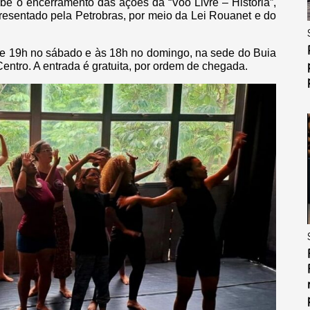
be o encerramento das ações da “Voo Livre – História”,
presentado pela Petrobras, por meio da Lei Rouanet e do
 e 19h no sábado e às 18h no domingo, na sede do Buia
Centro. A entrada é gratuita, por ordem de chegada.