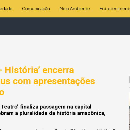
iedade
Comunicação
Meio Ambiente
Entreteniment
 História’ encerra
us com apresentações
ro
 Teatro’ finaliza passagem na capital
ram a pluralidade da história amazônica,