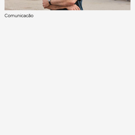
Comunicação
Escritor manauara Milton Hatoum é o convidado do
‘Roda Viva’, na segunda (8)
Comunicação
Dia Mundial da Propaganda: VR Assessoria e o
diferencial da comunicação amazonense