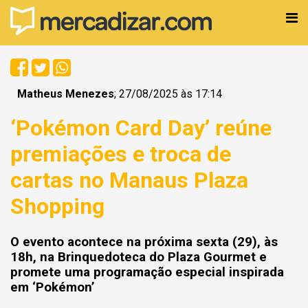
Matheus Menezes
; 27/08/2025 às 17:14
‘Pokémon Card Day’ reúne
premiações e troca de
cartas no Manaus Plaza
Shopping
O evento acontece na próxima sexta (29), às
18h, na Brinquedoteca do Plaza Gourmet e
promete uma programação especial inspirada
em ‘Pokémon’