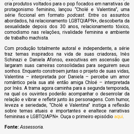
cria produtos voltados para o pop focados em narrativas de
protagonismo feminino, lançou
“Cholé e Valentina”,
uma
série ficcional em formato
podcast.
Entre os assuntos
abordados, há relacionamento LGBTQIAPN+, descoberta da
sexualidade depois dos 30 anos, relacionamento tóxico,
comodismo nas relações, rivalidade feminina e ambiente
de trabalho machista.
Com produção totalmente autoral e independente, a série
traz temas inspirados na vida de suas criadoras, Inès
Schinazi e Daniela Afonso, executivas em ascensão que
largaram suas carreiras consolidadas para seguirem seus
sonhos. Enquanto constroem juntas o projeto de suas vidas,
Valentina – interpretada por Daniela – percebe um amor
romântico pela sua até então amiga Chloé – interpretada
por Inès. A trama agora caminha para a segunda temporada,
na qual os ouvintes poderão acompanhar o desenrolar da
relação e vibrar e refletir junto às personagens.
Com humor,
leveza e seriedade, “Cholé e Valentina” instiga a reflexão
sobre temas atuais e importantes e enaltece narrativas
femininas e LGBTQIAPN+.
Ouça o primeiro episódio
aqui
.
Fonte:
Assessoria.