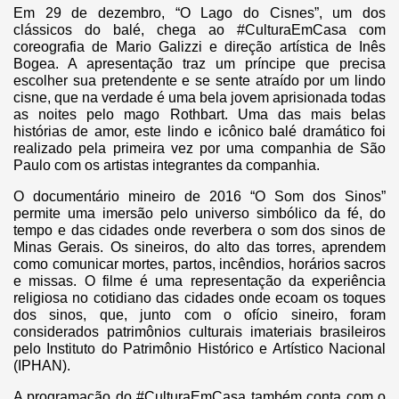
Em 29 de dezembro, “O Lago do Cisnes”, um dos
clássicos do balé, chega ao #CulturaEmCasa com
coreografia de Mario Galizzi e direção artística de Inês
Bogea. A apresentação traz um príncipe que precisa
escolher sua pretendente e se sente atraído por um lindo
cisne, que na verdade é uma bela jovem aprisionada todas
as noites pelo mago Rothbart. Uma das mais belas
histórias de amor, este lindo e icônico balé dramático foi
realizado pela primeira vez por uma companhia de São
Paulo com os artistas integrantes da companhia.
O documentário mineiro de 2016 “O Som dos Sinos”
permite uma imersão pelo universo simbólico da fé, do
tempo e das cidades onde reverbera o som dos sinos de
Minas Gerais. Os sineiros, do alto das torres, aprendem
como comunicar mortes, partos, incêndios, horários sacros
e missas. O filme é uma representação da experiência
religiosa no cotidiano das cidades onde ecoam os toques
dos sinos, que, junto com o ofício sineiro, foram
considerados patrimônios culturais imateriais brasileiros
pelo Instituto do Patrimônio Histórico e Artístico Nacional
(IPHAN).
A programação do #CulturaEmCasa também conta com o