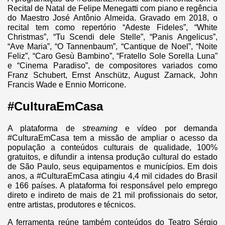
Recital de Natal de Felipe Menegatti com piano e regência
do Maestro José Antônio Almeida. Gravado em 2018, o
recital tem como repertório “Adeste Fideles”, “White
Christmas”, “Tu Scendi dele Stelle”, “Panis Angelicus”,
“Ave Maria”, “O Tannenbaum”, “Cantique de Noel”, “Noite
Feliz”, “Caro Gesù Bambino”, “Fratello Sole Sorella Luna”
e “Cinema Paradiso”, de compositores variados como
Franz Schubert, Ernst Anschütz, August Zarnack, John
Francis Wade e Ennio Morricone.
#CulturaEmCasa
A plataforma de
streaming
e vídeo por demanda
#CulturaEmCasa tem a missão de ampliar o acesso da
população a conteúdos culturais de qualidade, 100%
gratuitos, e difundir a intensa produção cultural do estado
de São Paulo, seus equipamentos e municípios. Em dois
anos, a #CulturaEmCasa atingiu 4,4 mil cidades do Brasil
e 166 países. A plataforma foi responsável pelo emprego
direto e indireto de mais de 21 mil profissionais do setor,
entre artistas, produtores e técnicos.
A ferramenta reúne também conteúdos do Teatro Sérgio