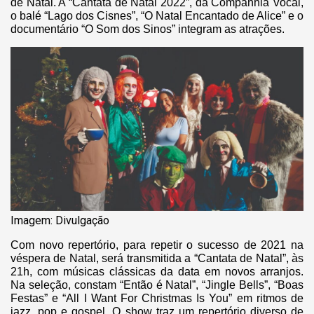
de Natal. A “Cantata de Natal 2022”, da Companhia Vocal,
o balé “Lago dos Cisnes”, “O Natal Encantado de Alice” e o
documentário “O Som dos Sinos” integram as atrações.
Imagem: Divulgação
Com novo repertório, para repetir o sucesso de 2021 na
véspera de Natal, será transmitida a “Cantata de Natal”, às
21h, com músicas clássicas da data em novos arranjos.
Na seleção, constam “Então é Natal”, “Jingle Bells”, “Boas
Festas” e “All I Want For Christmas Is You” em ritmos de
jazz, pop e gospel. O show traz um repertório diverso de