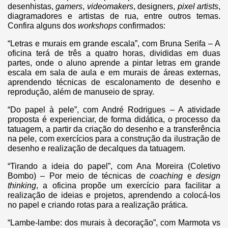
desenhistas,
gamers
,
videomakers
, designers,
pixel artists
,
diagramadores e artistas de rua, entre outros temas.
Confira alguns dos
workshops
confirmados:
“Letras e murais em grande escala”, com Bruna Serifa – A
oficina terá de três a quatro horas, divididas em duas
partes, onde o aluno aprende a pintar letras em grande
escala em sala de aula e em murais de áreas externas,
aprendendo técnicas de escalonamento de desenho e
reprodução, além de manuseio de spray.
“Do papel à pele”, com André Rodrigues – A atividade
proposta é experienciar, de forma didática, o processo da
tatuagem, a partir da criação do desenho e a transferência
na pele, com exercícios para a construção da ilustração de
desenho e realização de decalques da tatuagem.
“Tirando a ideia do papel”, com Ana Moreira (Coletivo
Bombo) – Por meio de técnicas de
coaching
e
design
thinking
, a oficina propõe um exercício para facilitar a
realização de ideias e projetos, aprendendo a colocá-los
no papel e criando rotas para a realização prática.
“Lambe-lambe: dos murais à decoração”, com Marmota vs