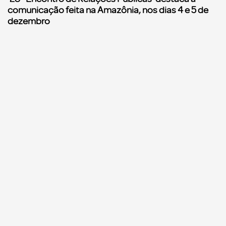
comunicação feita na Amazônia, nos dias 4 e 5 de
dezembro
Anuário
Notícias
Login
Revistas
Contato
Opinião
© 2025 - Todos os direitos reservados para E. X. Ribeiro