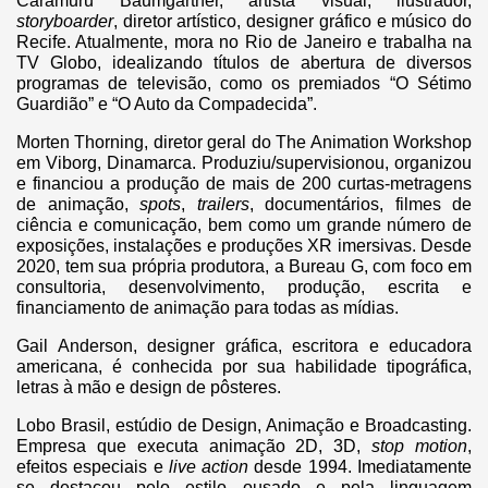
Caramuru Baumgartner, artista visual, ilustrador,
storyboarder
, diretor artístico, designer gráfico e músico do
Recife. Atualmente, mora no Rio de Janeiro e trabalha na
TV Globo, idealizando títulos de abertura de diversos
programas de televisão, como os premiados “O Sétimo
Guardião” e “O Auto da Compadecida”.
Morten Thorning, diretor geral do The Animation Workshop
em Viborg, Dinamarca. Produziu/supervisionou, organizou
e financiou a produção de mais de 200 curtas-metragens
de animação,
spots
,
trailers
, documentários, filmes de
ciência e comunicação, bem como um grande número de
exposições, instalações e produções XR imersivas. Desde
2020, tem sua própria produtora, a Bureau G, com foco em
consultoria, desenvolvimento, produção, escrita e
financiamento de animação para todas as mídias.
Gail Anderson, designer gráfica, escritora e educadora
americana, é conhecida por sua habilidade tipográfica,
letras à mão e design de pôsteres.
Lobo Brasil, estúdio de Design, Animação e Broadcasting.
Empresa que executa animação 2D, 3D,
stop motion
,
efeitos especiais e
live
action
desde 1994. Imediatamente
se destacou pelo estilo ousado e pela linguagem