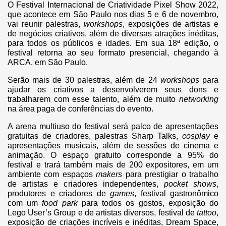
O Festival Internacional de Criatividade Pixel Show 2022,
que acontece em São Paulo nos dias 5 e 6 de novembro,
vai reunir palestras,
workshops
, exposições de artistas e
de negócios criativos, além de diversas atrações inéditas,
para todos os públicos e idades. Em sua 18ª edição, o
festival retorna ao seu formato presencial, chegando à
ARCA, em São Paulo.
Serão mais de 30 palestras, além de 24
workshops
para
ajudar os criativos a desenvolverem seus dons e
trabalharem com esse talento, além de muito
networking
na área paga de conferências do evento.
A arena multiuso do festival será palco de apresentações
gratuitas de criadores, palestras Sharp Talks,
cosplay
e
apresentações musicais, além de sessões de cinema e
animação. O espaço gratuito corresponde a 95% do
festival e trará também mais de 200 expositores, em um
ambiente com espaços
makers
para prestigiar o trabalho
de artistas e criadores independentes,
pocket
shows
,
produtores e criadores de
games
, festival gastronômico
com um
food park
para todos os gostos, exposição do
Lego User’s Group e de artistas diversos, festival de
tattoo
,
exposição de criações incríveis e inéditas, Dream Space,