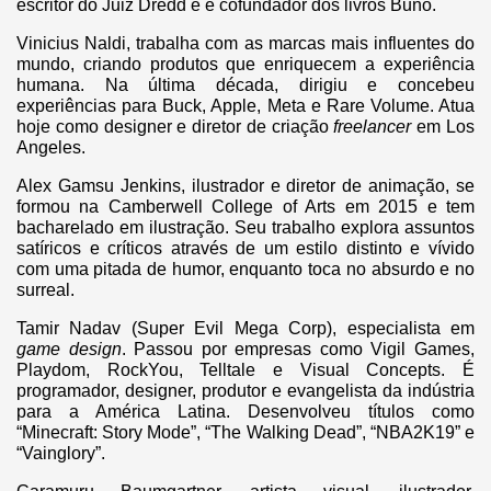
escritor do Juiz Dredd e é cofundador dos livros Buño.
Vinicius Naldi, trabalha com as marcas mais influentes do
mundo, criando produtos que enriquecem a experiência
humana. Na última década, dirigiu e concebeu
experiências para Buck, Apple, Meta e Rare Volume. Atua
hoje como designer e diretor de criação
freelancer
em Los
Angeles.
Alex Gamsu Jenkins, ilustrador e diretor de animação, se
formou na Camberwell College of Arts em 2015 e tem
bacharelado em ilustração. Seu trabalho explora assuntos
satíricos e críticos através de um estilo distinto e vívido
com uma pitada de humor, enquanto toca no absurdo e no
surreal.
Tamir Nadav (Super Evil Mega Corp), especialista em
game design
. Passou por empresas como Vigil Games,
Playdom, RockYou, Telltale e Visual Concepts. É
programador, designer, produtor e evangelista da indústria
para a América Latina. Desenvolveu títulos como
“Minecraft: Story Mode”, “The Walking Dead”, “NBA2K19” e
“Vainglory”.