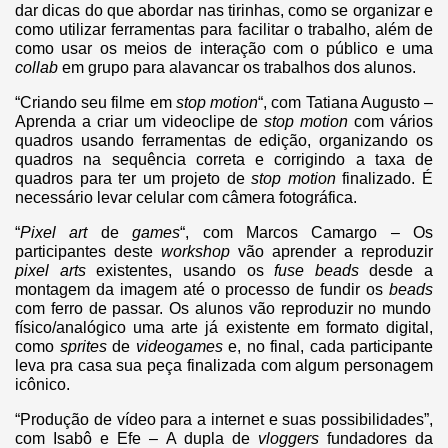
dar dicas do que abordar nas tirinhas, como se organizar e
como utilizar ferramentas para facilitar o trabalho, além de
como usar os meios de interação com o público e uma
collab
em grupo para alavancar os trabalhos dos alunos.
“Criando seu filme em
stop motion
“, com Tatiana Augusto –
Aprenda a criar um videoclipe de
stop motion
com vários
quadros usando ferramentas de edição, organizando os
quadros na sequência correta e corrigindo a taxa de
quadros para ter um projeto de
stop
motion
finalizado. É
necessário levar celular com câmera fotográfica.
“
Pixel art
de
games
“, com Marcos Camargo – Os
participantes deste
workshop
vão aprender a reproduzir
pixel arts
existentes, usando os
fuse beads
desde a
montagem da imagem até o processo de fundir os
beads
com ferro de passar. Os alunos vão reproduzir no mundo
físico/analógico uma arte já existente em formato digital,
como
sprites
de
videogames
e, no final, cada participante
leva pra casa sua peça finalizada com algum personagem
icônico.
“Produção de vídeo para a internet e suas possibilidades”,
com Isabô e Efe – A dupla de
vloggers
fundadores da