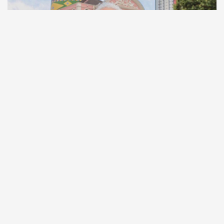
Comunicação
Escritor manauara Milton Hatoum é o convidado do
‘Roda Viva’, na segunda (8)