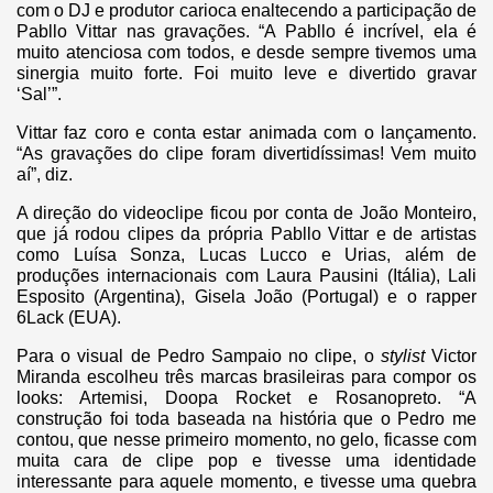
com o DJ e produtor carioca enaltecendo a participação de
Pabllo Vittar nas gravações. “A Pabllo é incrível, ela é
muito atenciosa com todos, e desde sempre tivemos uma
sinergia muito forte. Foi muito leve e divertido gravar
‘Sal’”.
Vittar faz coro e conta estar animada com o lançamento.
“As gravações do clipe foram divertidíssimas! Vem muito
aí”, diz.
A direção do videoclipe ficou por conta de João Monteiro,
que já rodou clipes da própria Pabllo Vittar e de artistas
como Luísa Sonza, Lucas Lucco e Urias, além de
produções internacionais com Laura Pausini (Itália), Lali
Esposito (Argentina), Gisela João (Portugal) e o rapper
6Lack (EUA).
Para o visual de Pedro Sampaio no clipe, o
stylist
Victor
Miranda escolheu três marcas brasileiras para compor os
looks: Artemisi, Doopa Rocket e Rosanopreto. “A
construção foi toda baseada na história que o Pedro me
contou, que nesse primeiro momento, no gelo, ficasse com
muita cara de clipe pop e tivesse uma identidade
interessante para aquele momento, e tivesse uma quebra