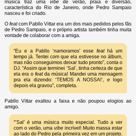
música traz uma
vibe
de verão, praia e diversão,
característica do Rio de Janeiro, onde Pedro Sampaio
nasceu e foi criado.
O
feat
com Pabllo Vittar era um dos mais pedidos pelos fãs
de Pedro Sampaio, e o próprio artista também tinha muita
vontade de colaborar com a amiga.
“Eu e a Pabllo ‘namoramos’ esse
feat
há um
tempo já. Tentei com que ela estivesse no álbum,
mas não conseguimos deixar tudo pronto”, conta o
DJ. “Assim que terminei ‘Sal’, tinha certeza de que
ela era o
feat
da música! Mandei uma mensagem
pra ela dizendo: ‘TEMOS A NOSSA!’, e logo
depois ela gravou”, completa.
Pabllo Vittar exaltou a faixa e não poupou elogios ao
amigo.
“’Sal’ é uma música muito especial. Tudo a ver
com o verão, uma
vibe
incrível! Muito massa estar
ao lado do Pedro pela primeira vez em um projeto.