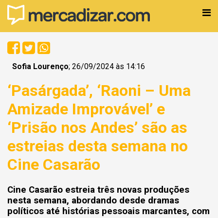
Sofia Lourenço
; 26/09/2024 às 14:16
‘Pasárgada’, ‘Raoni – Uma
Amizade Improvável’ e
‘Prisão nos Andes’ são as
estreias desta semana no
Cine Casarão
Cine Casarão estreia três novas produções
nesta semana, abordando desde dramas
políticos até histórias pessoais marcantes, com