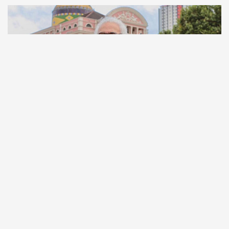
Comunicação
Escritor manauara Milton Hatoum é o convidado do
‘Roda Viva’, na segunda (8)