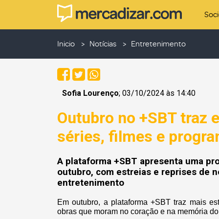
Soc
Inicio
Notícias
Entretenimento
Sofia Lourenço
; 03/10/2024 às 14:40
Outubro no +SBT traz es
séries, filmes e progr
A plataforma +SBT apresenta uma pro
outubro, com estreias e reprises de 
entretenimento
Em outubro, a plataforma +SBT traz mais est
obras que moram no coração e na memória do 