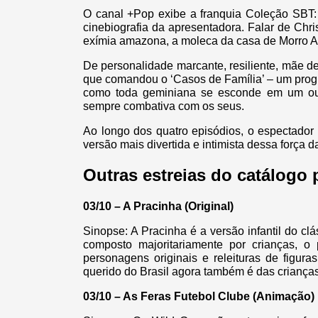
O canal +Pop exibe a franquia Coleção SBT: “D
cinebiografia da apresentadora. Falar de Chri
exímia amazona, a moleca da casa de Morro Az
De personalidade marcante, resiliente, mãe de 
que comandou o ‘Casos de Família’ – um progr
como toda geminiana se esconde em um outr
sempre combativa com os seus.
Ao longo dos quatro episódios, o espectador i
versão mais divertida e intimista dessa força
Outras estreias do catálogo 
03/10 – A Pracinha (Original)
Sinopse: A Pracinha é a versão infantil do c
composto majoritariamente por crianças, o 
personagens originais e releituras de figur
querido do Brasil agora também é das criança
03/10 – As Feras Futebol Clube (Animação)