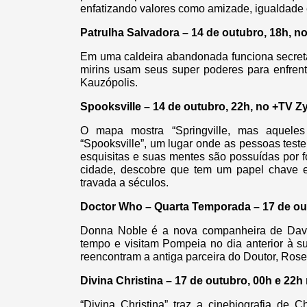
enfatizando valores como amizade, igualdade e
Patrulha Salvadora – 14 de outubro, 18h, n
Em uma caldeira abandonada funciona secreta
mirins usam seus super poderes para enfrent
Kauzópolis.
Spooksville – 14 de outubro, 22h, no +TV Z
O mapa mostra “Springville, mas aquel
“Spooksville”, um lugar onde as pessoas tes
esquisitas e suas mentes são possuídas por 
cidade, descobre que tem um papel chave
travada a séculos.
Doctor Who – Quarta Temporada – 17 de out
Donna Noble é a nova companheira de David
tempo e visitam Pompeia no dia anterior à s
reencontram a antiga parceira do Doutor, Rose 
Divina Christina – 17 de outubro, 00h e 22
“Divina Christina” traz a cinebiografia de