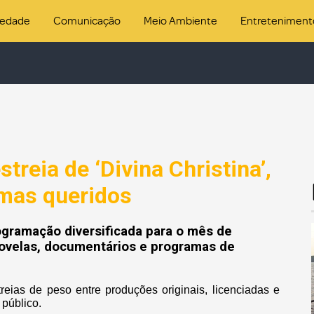
iedade
Comunicação
Meio Ambiente
Entreteniment
treia de ‘Divina Christina’,
amas queridos
gramação diversificada para o mês de
novelas, documentários e programas de
reias de peso entre produções originais, licenciadas e
público.