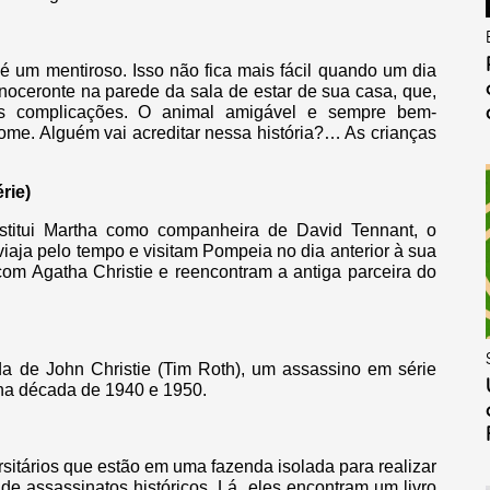
 um mentiroso. Isso não fica mais fácil quando um dia
noceronte na parede da sala de estar de sua casa, que,
as complicações. O animal amigável e sempre bem-
me. Alguém vai acreditar nessa história?… As crianças
rie)
stitui Martha como companheira de David Tennant, o
iaja pelo tempo e visitam Pompeia no dia anterior à sua
com Agatha Christie e reencontram a antiga parceira do
da de John Christie (Tim Roth), um assassino em série
 na década de 1940 e 1950.
ersitários que estão em uma fazenda isolada para realizar
e assassinatos históricos. Lá, eles encontram um livro