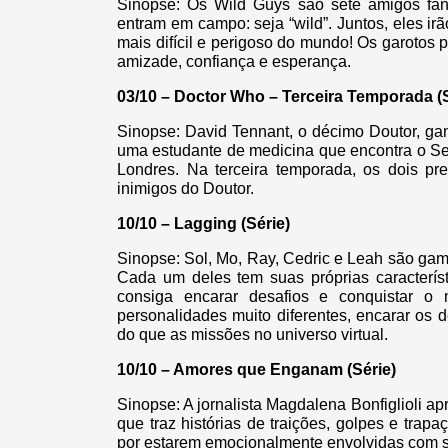
Sinopse: Os Wild Guys são sete amigos fan
entram em campo: seja “wild”. Juntos, eles irão
mais difícil e perigoso do mundo! Os garotos 
amizade, confiança e esperança.
03/10 – Doctor Who – Terceira Temporada (S
Sinopse: David Tennant, o décimo Doutor, g
uma estudante de medicina que encontra o Se
Londres. Na terceira temporada, os dois pr
inimigos do Doutor.
10/10 – Lagging (Série)
Sinopse: Sol, Mo, Ray, Cedric e Leah são game
Cada um deles tem suas próprias caracterís
consiga encarar desafios e conquistar
personalidades muito diferentes, encarar os 
do que as missões no universo virtual.
10/10 – Amores que Enganam (Série)
Sinopse: A jornalista Magdalena Bonfiglioli ap
que traz histórias de traições, golpes e tra
por estarem emocionalmente envolvidas com s