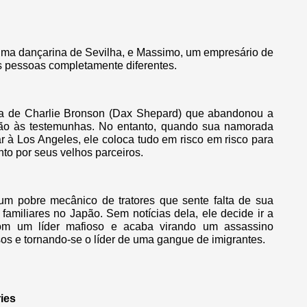
, uma dançarina de Sevilha, e Massimo, um empresário de
s pessoas completamente diferentes.
ria de Charlie Bronson (Dax Shepard) que abandonou a
ção às testemunhas. No entanto, quando sua namorada
ar à Los Angeles, ele coloca tudo em risco em risco para
nto por seus velhos parceiros.
um pobre mecânico de tratores que sente falta de sua
r familiares no Japão. Sem notícias dela, ele decide ir a
om um líder mafioso e acaba virando um assassino
sos e tornando-se o líder de uma gangue de imigrantes.
ries