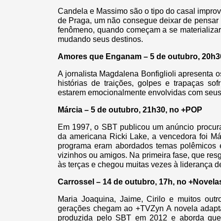
Candela e Massimo são o tipo do casal improv
de Praga, um não consegue deixar de pensar 
fenômeno, quando começam a se materializar 
mudando seus destinos.
Amores que Enganam – 5 de outubro, 20h3
A jornalista Magdalena Bonfiglioli apresenta o
histórias de traições, golpes e trapaças s
estarem emocionalmente envolvidas com seus
Márcia – 5 de outubro, 21h30, no +POP
Em 1997, o SBT publicou um anúncio procur
da americana Ricki Lake, a vencedora foi Má
programa eram abordados temas polêmicos env
vizinhos ou amigos. Na primeira fase, que re
às terças e chegou muitas vezes à liderança d
Carrossel – 14 de outubro, 17h, no +Novela
Maria Joaquina, Jaime, Cirilo e muitos out
gerações chegam ao +TVZyn A novela adaptada
produzida pelo SBT em 2012 e aborda quest