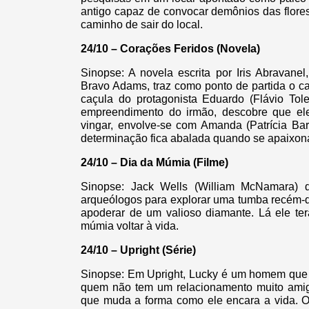
antigo capaz de convocar demônios das flores
caminho de sair do local.
24/10 – Corações Feridos (Novela)
Sinopse: A novela escrita por Iris Abravanel
Bravo Adams, traz como ponto de partida o ca
caçula do protagonista Eduardo (Flávio Tole
empreendimento do irmão, descobre que ele 
vingar, envolve-se com Amanda (Patrícia Bar
determinação fica abalada quando se apaixona
24/10 – Dia da Múmia (Filme)
Sinopse: Jack Wells (William McNamara) d
arqueólogos para explorar uma tumba recém-de
apoderar de um valioso diamante. Lá ele ter
múmia voltar à vida.
24/10 – Upright (Série)
Sinopse: Em Upright, Lucky é um homem que p
quem não tem um relacionamento muito ami
que muda a forma como ele encara a vida. 