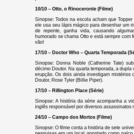
10/10 – Otto, o Rinoceronte (Filme)
Sinopse: Todos na escola acham que Topper é
ele usa seu lápis mágico para desenhar um ri
de repente, ganha vida, causando algum
humorado se chama Otto e está sempre com fo
vão!
17/10 – Doctor Who – Quarta Temporada (Sé
Sinopse: Donna Noble (Catherine Tate) sub
décimo Doutor. Na quarta temporada, a dupla v
erupção. Os dois ainda investigam mistérios 
Doutor, Rose Tyler (Billie Piper).
17/10 – Rillington Place (Série)
Sinopse: A história da série acompanha a vi
inglês responsável por diversos assassinatos
24/10 – Campo dos Mortos (Filme)
Sinopse: O filme conta a história de sete univ
pesquisas em um local apontado como palco d