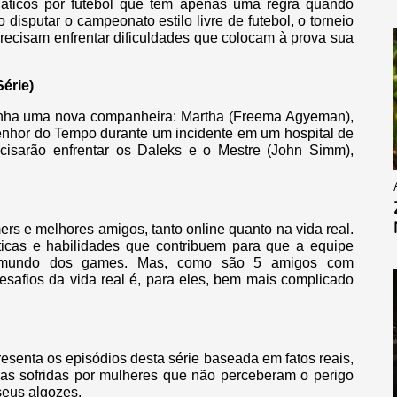
áticos por futebol que têm apenas uma regra quando
 disputar o campeonato estilo livre de futebol, o torneio
precisam enfrentar dificuldades que colocam à prova sua
érie)
anha uma nova companheira: Martha (Freema Agyeman),
nhor do Tempo durante um incidente em um hospital de
ecisarão enfrentar os Daleks e o Mestre (John Simm),
rs e melhores amigos, tanto online quanto na vida real.
ticas e habilidades que contribuem para que a equipe
 o mundo dos games. Mas, como são 5 amigos com
desafios da vida real é, para eles, bem mais complicado
resenta os episódios desta série baseada em fatos reais,
paças sofridas por mulheres que não perceberam o perigo
eus algozes.