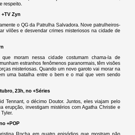
 respeito.
o +TV Zyn
mente o QG da Patrulha Salvadora. Nove patrulheiros-
ar vilões e desvendar crimes misteriosos na cidade de
yn
es que moram nessa cidade costumam chama-la de
temunham estranhos fenômenos paranormais, têm visões
forças misteriosas. Quando um novo garoto vai morar na
 em uma batalha entre o bem e o mal que vem sendo
ubro, 23h, no +Séries
 Tennant, o décimo Doutor. Juntos, eles viajam pelo
ua erupção, investigam mistérios com Agatha Christie e
Tyler.
h no +POP
 Christina Rocha em quatro episódios que mostram não