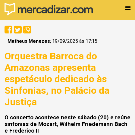
Matheus Menezes
; 19/09/2025 às 17:15
Orquestra Barroca do
Amazonas apresenta
espetáculo dedicado às
Sinfonias, no Palácio da
Justiça
O concerto acontece neste sábado (20) e reúne
sinfonias de Mozart, Wilhelm Friedemann Bach
e Frederico II