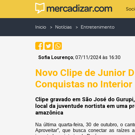
Soc
Inicio
Notícias
Entretenimento
Sofia Lourenço
; 07/11/2024 às 16:30
Novo Clipe de Junior D
Conquistas no Interior
Clipe gravado em São José do Gurupi, i
local da juventude nortista em uma p
amazônica
Na última quarta-feira, 30 de outubro, o ca
Aproveitar”, que busca conectar as raízes 