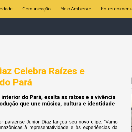
iedade
Comunicação
Meio Ambiente
Entreteniment
iaz Celebra Raízes e
 do Pará
nterior do Pará, exalta as raízes e a vivência
rodução que une música, cultura e identidade
ntor paraense Junior Diaz lançou seu novo clipe, “Vamo
amazônicas à representatividade e às experiências da