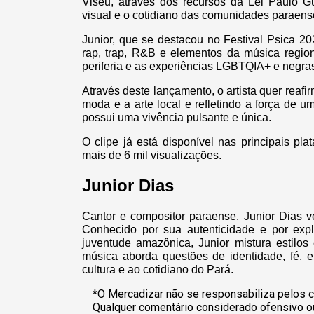
Viseu, através dos recursos da Lei Paulo Gus
visual e o cotidiano das comunidades paraen
Junior, que se destacou no Festival Psica 2
rap, trap, R&B e elementos da música region
periferia e as experiências LGBTQIA+ e negra
Através deste lançamento, o artista quer reafir
moda e a arte local e refletindo a força de 
possui uma vivência pulsante e única.
O clipe já está disponível nas principais p
mais de 6 mil visualizações.
Junior Dias
Cantor e compositor paraense, Junior Dias v
Conhecido por sua autenticidade e por expl
juventude amazônica, Junior mistura estilos
música aborda questões de identidade, fé, e
cultura e ao cotidiano do Pará.
*O Mercadizar não se responsabiliza pelos c
Qualquer comentário considerado ofensivo o