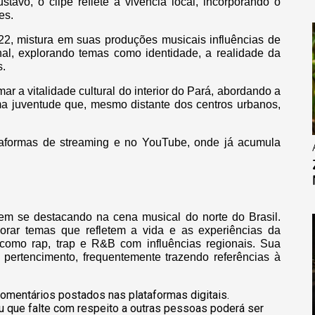
tavo, o clipe reflete a vivência local, incorporando o
ses.
022, mistura em suas produções musicais influências de
al, explorando temas como identidade, a realidade da
s.
mar a vitalidade cultural do interior do Pará, abordando a
uma juventude que, mesmo distante dos centros urbanos,
lataformas de streaming e no YouTube, onde já acumula
em se destacando na cena musical do norte do Brasil.
orar temas que refletem a vida e as experiências da
 como rap, trap e R&B com influências regionais. Sua
 pertencimento, frequentemente trazendo referências à
omentários postados nas plataformas digitais.
u que falte com respeito a outras pessoas poderá ser