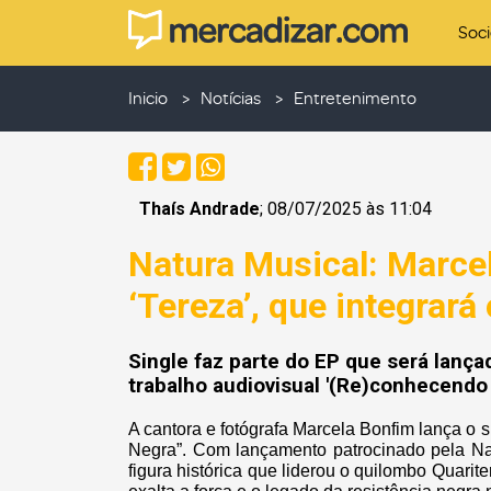
Soc
Inicio
Notícias
Entretenimento
Thaís Andrade
; 08/07/2025 às 11:04
Natura Musical: Marcel
‘Tereza’, que integrar
Single faz parte do EP que será lançad
trabalho audiovisual '(Re)conhecendo
A cantora e fotógrafa Marcela Bonfim lança o 
Negra”. Com lançamento patrocinado pela Na
figura histórica que liderou o quilombo Quari