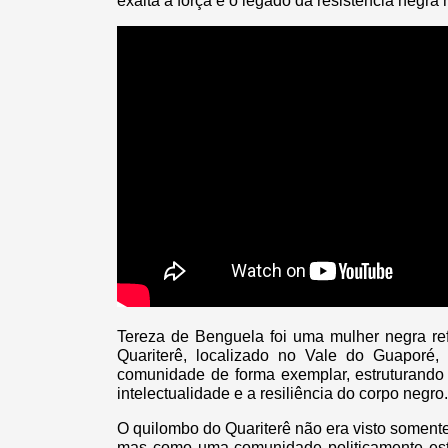
exalta a força e o legado da resistência negra
Tereza de Benguela foi uma mulher negra ref
Quariterê, localizado no Vale do Guaporé, f
comunidade de forma exemplar, estruturando 
intelectualidade e a resiliência do corpo negro.
O quilombo do Quariterê não era visto somen
mas como uma comunidade politicamente est