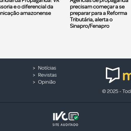
undial da Propaganda: VR
Agências de propaganda
soria e o diferencial da
precisam começar a se
nicação amazonense
preparar para a Reforma
Tributária, alerta o
Sinapro/Fenapro
Notícias
Revistas
Opinião
© 2025 - Todo