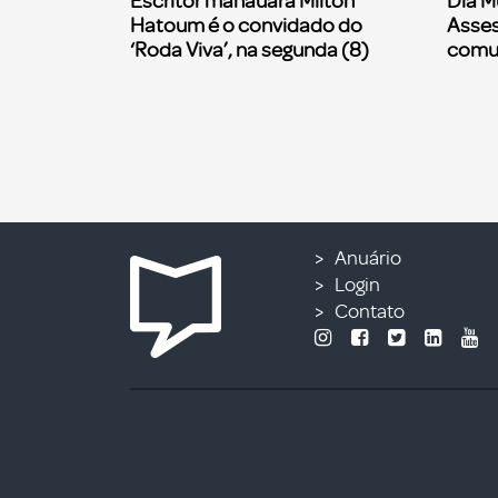
Escritor manauara Milton
Dia M
Hatoum é o convidado do
Asses
‘Roda Viva’, na segunda (8)
comu
Anuário
Login
Contato