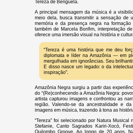
Tereza de Benguela.
A principal mensagem da música é a visibili
meio dela, busca transmitir a sensação de
memória e da presença negra na formação da 
também de Marcela Bonfim, interpretação de
oferece uma imersão visual na história e cultu
“Tereza é uma história que me deu for
diplomata e líder na Amazônia — em pl
mergulhada em ignorâncias. Seu brilhant
E disso nasce um legado: o da intelectu
inspiração”.
Amazônia Negra surgiu a partir das experiên
do “(Re)conhecendo a Amazônia Negra: povos, 
artista capturou imagens e confrontou as narr
região. Valendo-se da ancestralidade e da 
imagens em música, trazendo à tona as histór
“Tereza” foi selecionado por Natura Musical
Stefanie, Canto Sagrados Kariri-Xocó, Fest
Quilombo Groove. Ao longo de 20 anos, Na