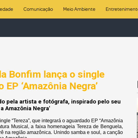
iedade
Comunicação
Meio Ambiente
Entreteniment
a Bonfim lança o single
á o EP ‘Amazônia Negra’
o pela artista e fotógrafa, inspirado pelo seu
 a Amazônia Negra'
single “Tereza”, que integrará o aguardado EP “Amazônia
tura Musical, a faixa homenageia Tereza de Benguela,
terê na região amazônica. Unindo samba e soul, a canção