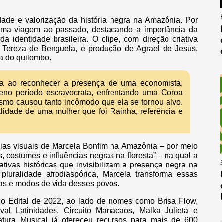
dade e valorização da história negra na Amazônia. Por
 uma viagem ao passado, destacando a importância da
identidade brasileira. O clipe, com direção criativa
 Tereza de Benguela, e produção de Agrael de Jesus,
ra do quilombo.
ça ao reconhecer a presença de uma economista,
eno período escravocrata, enfrentando uma Coroa
ismo causou tanto incômodo que ela se tornou alvo.
alidade de uma mulher que foi Rainha, referência e
cias visuais de Marcela Bonfim na Amazônia – por meio
costumes e influências negras na floresta” – na qual a
ativas históricas que invisibilizam a presença negra na
pluralidade afrodiaspórica, Marcela transforma essas
ias e modos de vida desses povos.
 no Edital de 2022, ao lado de nomes como Brisa Flow,
ival Latinidades, Circuito Manacaos, Malka Julieta e
tura Musical já ofereceu recursos para mais de 600