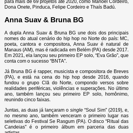
para mais de 69 projetos até 2020, como Manoel Cordeiro,
Dona Onete, Pinduca, Felipe Cordeiro e Thaís Badú.
Anna Suav & Bruna BG
A dupla Anna Suav & Bruna BG une dois dos principais
nomes do atual cenário do hip hop no Norte do país: MC,
poeta, cantora e compositora, Anna Suav é natural de
Manaus (AM), mas é radicada em Belém (PA) desde 2017.
Em 2021, ela lançou seu primeiro EP solo, “Eva Grão”, que
conta com o sucesso “BNTA”.
Já Bruna BG é rapper, musicista e compositora de Breves
(PA), e está na cena do hip hop desde 2016, quando
fundou o grupo Clã do Norte, compondo versos sobre
realidades periféricas, violências e superações. No último
ano, também lançou seu primeiro EP solo, homônimo,
reunindo cinco faixas.
Juntas, as duas já lançaram o
single
“Soul Sim” (2019), e,
no mesmo ano, também venceram o primeiro lugar nas
seletivas do Festival Se Rasgum (PA). O disco “Ritual das
Candeias” é o primeiro álbum em parceria das duas
artistas.