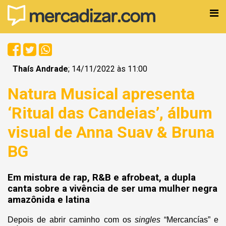
Thaís Andrade
; 14/11/2022 às 11:00
Natura Musical apresenta
‘Ritual das Candeias’, álbum
visual de Anna Suav & Bruna
BG
Em mistura de rap, R&B e afrobeat, a dupla
canta sobre a vivência de ser uma mulher negra
amazônida e latina
Depois de abrir caminho com os
singles
“Mercancías” e