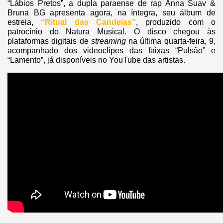
“Lábios Pretos”, a dupla paraense de rap Anna Suav &
Bruna BG apresenta agora, na íntegra, seu álbum de
estreia,
“Ritual das Candeias”
, produzido com o
patrocínio do Natura Musical. O disco chegou às
plataformas digitais de
streaming
na última quarta-feira, 9,
acompanhado dos videoclipes das faixas “Pulsão” e
“Lamento”, já disponíveis no YouTube das artistas.