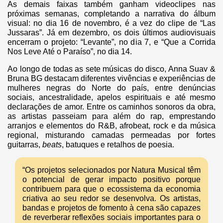
As demais faixas também ganham videoclipes nas
próximas semanas, completando a narrativa do álbum
visual: no dia 16 de novembro, é a vez do clipe de “Las
Jussaras”. Já em dezembro, os dois últimos audiovisuais
encerram o projeto: “Levante”, no dia 7, e “Que a Corrida
Nos Leve Até o Paraíso”, no dia 14.
Ao longo de todas as sete músicas do disco, Anna Suav &
Bruna BG destacam diferentes vivências e experiências de
mulheres negras do Norte do país, entre denúncias
sociais, ancestralidade, apelos espirituais e até mesmo
declarações de amor. Entre os caminhos sonoros da obra,
as artistas passeiam para além do rap, emprestando
arranjos e elementos do R&B, afrobeat, rock e da música
regional, misturando camadas permeadas por fortes
guitarras,
beats
, batuques e retalhos de poesia.
“Os projetos selecionados por Natura Musical têm
o potencial de gerar impacto positivo porque
contribuem para que o ecossistema da economia
criativa ao seu redor se desenvolva. Os artistas,
bandas e projetos de fomento à cena são capazes
de reverberar reflexões sociais importantes para o