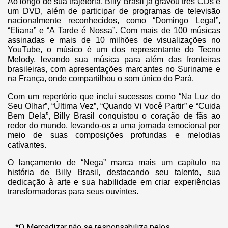
Ao longo de sua trajetória, Billy Brasil já gravou três CDs e
um DVD, além de participar de programas de televisão
nacionalmente reconhecidos, como “Domingo Legal”,
“Eliana” e “A Tarde é Nossa”. Com mais de 100 músicas
assinadas e mais de 10 milhões de visualizações no
YouTube, o músico é um dos representante do Tecno
Melody, levando sua música para além das fronteiras
brasileiras, com apresentações marcantes no Suriname e
na França, onde compartilhou o som único do Pará.
Com um repertório que inclui sucessos como “Na Luz do
Seu Olhar”, “Última Vez”, “Quando Vi Você Partir” e “Cuida
Bem Dela”, Billy Brasil conquistou o coração de fãs ao
redor do mundo, levando-os a uma jornada emocional por
meio de suas composições profundas e melodias
cativantes.
O lançamento de “Nega” marca mais um capítulo na
história de Billy Brasil, destacando seu talento, sua
dedicação à arte e sua habilidade em criar experiências
transformadoras para seus ouvintes.
*O Mercadizar não se responsabiliza pelos