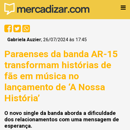
Gabriela Auzier
; 26/07/2024 às 17:45
Paraenses da banda AR-15
transformam histórias de
fãs em música no
lançamento de ‘A Nossa
História’
O novo single da banda aborda a dificuldade
dos relacionamentos com uma mensagem de
esperança.