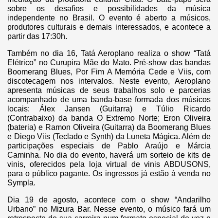
sobre os desafios e possibilidades da música
independente no Brasil. O evento é aberto a músicos,
produtores culturais e demais interessados, e acontece a
partir das 17:30h.
Também no dia 16, Tatá Aeroplano realiza o show “Tatá
Elétrico” no Curupira Mãe do Mato. Pré-show das bandas
Boomerang Blues, Por Fim A Memória Cede e Viis, com
discotecagem nos intervalos. Neste evento, Aeroplano
apresenta músicas de seus trabalhos solo e parcerias
acompanhado de uma banda-base formada dos músicos
locais: Álex Jansen (Guitarra) e Túlio Ricardo
(Contrabaixo) da banda O Extremo Norte; Eron Oliveira
(bateria) e Ramon Oliveira (Guitarra) da Boomerang Blues
e Diego Viis (Teclado e Synth) da Luneta Mágica. Além de
participações especiais de Pablo Araújo e Márcia
Caminha. No dia do evento, haverá um sorteio de kits de
vinis, oferecidos pela loja virtual de vinis ABDUSONS,
para o público pagante.
Os ingressos já estão à venda no
Sympla.
Dia 19 de agosto, acontece com o show “Andarilho
Urbano” no Mizura Bar. Nesse evento, o músico fará um