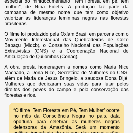
especial do minidocumentário “Tem floresta em pé, tem
mulher”, de Nina Fidelis. A produção faz parte da
campanha de mesmo nome que tem como objetivo
valorizar as lideranças femininas negras nas florestas
brasileiras.
O filme foi produzido pela Oxfam Brasil em parceria com o
Movimento Interestadual das Quebradeiras de Coco
Babaçu (Miqcb), o Conselho Nacional das Populações
Extrativistas (CNS) e a Coordenação Nacional de
Articulação de Quilombos (Conaq).
A obra presta homenagem a nomes como Maria Nice
Machado, a Dona Nice, Secretária de Mulheres do CNS,
além de Maria de Jesus Bringelo, a saudosa Dona Dijé.
Mulheres que dedicaram suas vidas para lutar pelos
direitos dos povos do campo e pela conservação das
florestas e rios.
“O filme ‘Tem Floresta em Pé, Tem Mulher’ ocorre
no mês da Consciência Negra no país, data
oportuna para celebrar as mulheres negras
defensoras da Amazônia. Será um momento
político importante de diálogo das organizações