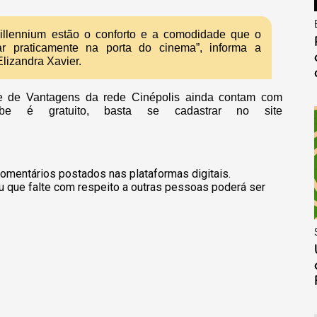
Millennium estão o conforto e a comodidade que o
r praticamente na porta do cinema”, informa a
lizandra Xavier.
e de Vantagens da rede Cinépolis ainda contam com
ube é gratuito, basta se cadastrar no site
omentários postados nas plataformas digitais.
u que falte com respeito a outras pessoas poderá ser