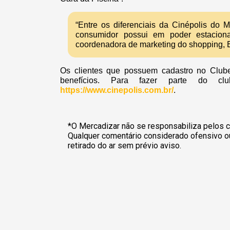
“Entre os diferenciais da Cinépolis do 
consumidor possui em poder estaciona
coordenadora de marketing do shopping, E
Os clientes que possuem cadastro no Club
benefícios. Para fazer parte do cl
https://www.cinepolis.com.br/
.
*O Mercadizar não se responsabiliza pelos c
Qualquer comentário considerado ofensivo o
retirado do ar sem prévio aviso.