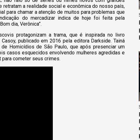
E não falo só de séries ou filmes novos com grandes
 retratam a realidade social e econômica do nosso país,
ial para chamar a atenção de muitos para problemas que
ndicação do mercadizar indica de hoje foi feita pela
Bom dia, Verônica”.
covis protagonizam a trama, que é inspirada no livro
 Casoy, publicado em 2016 pela editora Darkside. Tainá
ia de Homicídios de São Paulo, que após presenciar um
a dois casos esquecidos envolvendo mulheres agredidas e
t para cometer seus crimes.