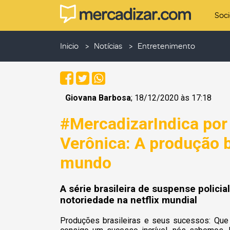
Soc
Inicio
Notícias
Entretenimento
Giovana Barbosa
; 18/12/2020 às 17:18
#MercadizarIndica por
Verônica: A produção b
mundo
A série brasileira de suspense policia
notoriedade na netflix mundial
Produções brasileiras e seus sucessos: Que 