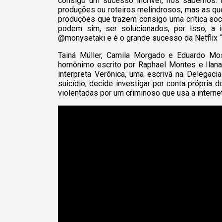
consigo um sucesso incrível, nós sabemos. 
produções ou roteiros melindrosos, mas as que
produções que trazem consigo uma crítica soc
podem sim, ser solucionados, por isso, a i
@monysetaki e é o grande sucesso da Netflix “
Tainá Müller, Camila Morgado e Eduardo Mos
homônimo escrito por Raphael Montes e Ilana
interpreta Verônica, uma escrivã na Delegac
suicídio, decide investigar por conta própri
violentadas por um criminoso que usa a interne