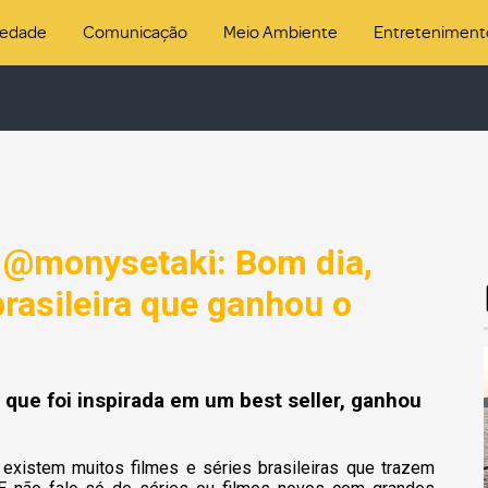
iedade
Comunicação
Meio Ambiente
Entreteniment
 @monysetaki: Bom dia,
rasileira que ganhou o
l que foi inspirada em um best seller, ganhou
existem muitos filmes e séries brasileiras que trazem