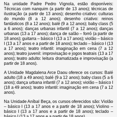
Na unidade Padre Pedro Vignola, estão disponíveis:
Técnicas com nanquim (a partir de 13 anos); técnicas de
ilustração (a partir de 13 anos); desenho criativo: culturas
do mundo (8 a 12 anos); desenho criativo: reinos
fantásticos (8 a 12 anos); balé (9 a 12 anos); baby class (5
a 6 anos); danças urbanas infantil (7 a 12 anos); danças
urbanas (13 a 17 anos); dança de salão – forró (a partir de
18 anos); guitarra – básico I (13 a 17 anos); violão – básico
I (13 a 17 anos e a partir de 18 anos); teclado – básico I (13
a 17 anos); teatro infantil: imaginação em cena (7 a 12
anos); teatro juvenil: improvisação e jogos teatrais (13 a 17
anos); teatro adulto: leitura dramatizada e improvisação (a
partir de 18 anos).
A Unidade Magdalena Arce Daou oferece os cursos: Balé
adulto (18 a 49 anos); balé (9 a 12 anos); baby class (5 a 6
anos); dança urbana infantil (7 a 12 anos); violão – básico I
(18 a 49 anos); teatro infantil: imaginação em cena (7 a 12
anos).
Na Unidade Aníbal Beça, os cursos oferecidos são: Violão
– básico I (13 a 17 anos e a partir de 18 anos); Violino –
básico I (13 a 17 anos e a partir de 18 anos); teclado –
básico I (13 a 17 anos e a partir de 18 anos).