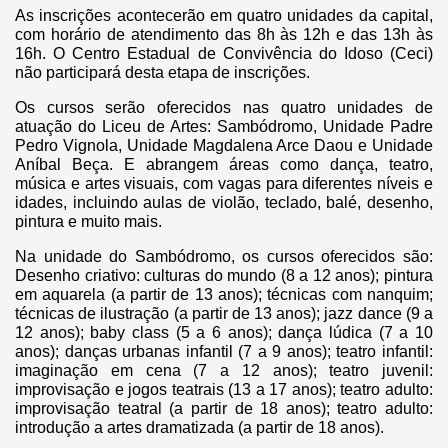
As inscrições acontecerão em quatro unidades da capital,
com horário de atendimento das 8h às 12h e das 13h às
16h. O Centro Estadual de Convivência do Idoso (Ceci)
não participará desta etapa de inscrições.
Os cursos serão oferecidos nas quatro unidades de
atuação do Liceu de Artes: Sambódromo, Unidade Padre
Pedro Vignola, Unidade Magdalena Arce Daou e Unidade
Aníbal Beça. E abrangem áreas como dança, teatro,
música e artes visuais, com vagas para diferentes níveis e
idades, incluindo aulas de violão, teclado, balé, desenho,
pintura e muito mais.
Na unidade do Sambódromo, os cursos oferecidos são:
Desenho criativo: culturas do mundo (8 a 12 anos); pintura
em aquarela (a partir de 13 anos); técnicas com nanquim;
técnicas de ilustração (a partir de 13 anos); jazz dance (9 a
12 anos); baby class (5 a 6 anos); dança lúdica (7 a 10
anos); danças urbanas infantil (7 a 9 anos); teatro infantil:
imaginação em cena (7 a 12 anos); teatro juvenil:
improvisação e jogos teatrais (13 a 17 anos); teatro adulto:
improvisação teatral (a partir de 18 anos); teatro adulto:
introdução a artes dramatizada (a partir de 18 anos).