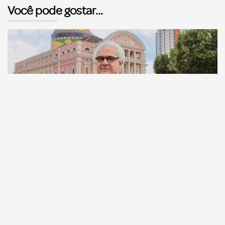
Você pode gostar...
Comunicação
Escritor manauara Milton Hatoum é o convidado do
‘Roda Viva’, na segunda (8)