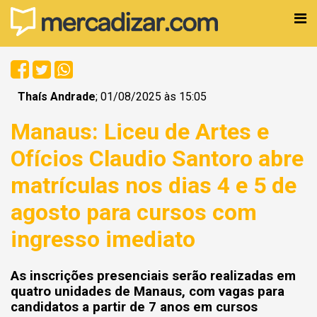
Thaís Andrade
; 01/08/2025 às 15:05
Manaus: Liceu de Artes e
Ofícios Claudio Santoro abre
matrículas nos dias 4 e 5 de
agosto para cursos com
ingresso imediato
As inscrições presenciais serão realizadas em
quatro unidades de Manaus, com vagas para
candidatos a partir de 7 anos em cursos